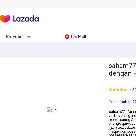
LazMall
Kategori
saham77 
dengan P
4.5
Brand
:
saham7
saham77
- An i
vip
to value gene
repositioning A d
change quick decisionm
خبری تحلیلی سحام نیوز Sahamnews From Arabic سهم sahm sha
firstperson po
possessive sah