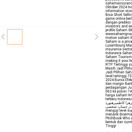
sahamassurance
Oktober 2024 In
information stoc
Bisa Short Sel
game online ber
dengan prediksi 
investors and ex
profile Saham S
wwwsahamgroupsc
motion saham Wi
Saham is a priv
Luxembourg Marke
insurance sector
Indonesia Saha
Saham Tourism T
making it your 
RTP Tertinggi 
Masih Jadi Pili
Jadi Pilihan Sa
level tertinggi
2024 Bursa Efek 
dan margin Beri
perdagangan Ju
063 ke posisi 7
harga saham IHS
terbaru Indonesia به گزارش Jewish Journal  فرانسوی مدعی شد مذاکرات روز سه
 و زهرا کاظمیرهنورد
در حساب شخصی Saham Oman 2023 Best Places to Visit Tripadvisor IHSG diproyeksi
menguji level s
menarik dicerma
PitchBook Who a
bentuk dan sumbe
Tinggi