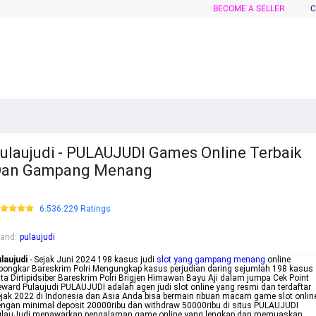
BECOME A SELLER
C
ulaujudi - PULAUJUDI Games Online Terbaik
Dan Gampang Menang
6.536.229 Ratings
rand
:
pulaujudi
laujudi
- Sejak Juni 2024 198 kasus judi
slot yang gampang menang
online
bongkar Bareskrim Polri Mengungkap kasus perjudian daring sejumlah 198 kasus
ta Dirtipidsiber Bareskrim Polri Brigjen Himawan Bayu Aji dalam jumpa Cek Point
ward Pulaujudi PULAUJUDI adalah agen judi slot online yang resmi dan terdaftar
jak 2022 di Indonesia dan Asia Anda bisa bermain ribuan macam game slot onlin
ngan minimal deposit 20000ribu dan withdraw 50000ribu di situs PULAUJUDI
ulauJudi menawarkan pengalaman game online yang lengkap dan memuaskan