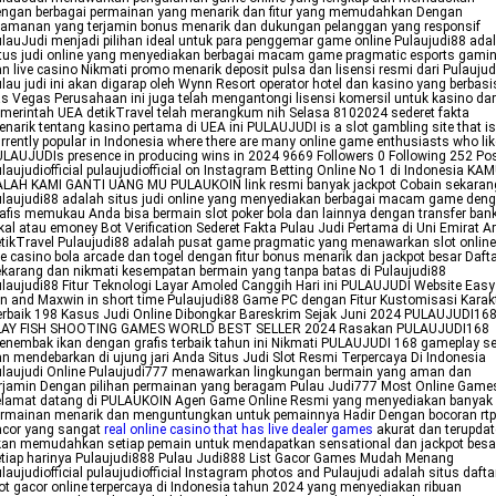
engan berbagai permainan yang menarik dan fitur yang memudahkan Dengan
eamanan yang terjamin bonus menarik dan dukungan pelanggan yang responsif
lauJudi menjadi pilihan ideal untuk para penggemar game online Pulaujudi88 ada
tus judi online yang menyediakan berbagai macam game pragmatic esports gami
n live casino Nikmati promo menarik deposit pulsa dan lisensi resmi dari Pulauju
lau judi ini akan digarap oleh Wynn Resort operator hotel dan kasino yang berbasi
s Vegas Perusahaan ini juga telah mengantongi lisensi komersil untuk kasino dar
merintah UEA detikTravel telah merangkum nih Selasa 8102024 sederet fakta
narik tentang kasino pertama di UEA ini PULAUJUDI is a slot gambling site that is
rrently popular in Indonesia where there are many online game enthusiasts who lik
LAUJUDIs presence in producing wins in 2024 9669 Followers 0 Following 252 Po
laujudiofficial pulaujudiofficial on Instagram Betting Online No 1 di Indonesia KA
ALAH KAMI GANTI UANG MU PULAUKOIN link resmi banyak jackpot Cobain sekaran
laujudi88 adalah situs judi online yang menyediakan berbagai macam game den
afis memukau Anda bisa bermain slot poker bola dan lainnya dengan transfer ban
kal atau emoney Bot Verification Sederet Fakta Pulau Judi Pertama di Uni Emirat A
tikTravel Pulaujudi88 adalah pusat game pragmatic yang menawarkan slot online
ve casino bola arcade dan togel dengan fitur bonus menarik dan jackpot besar Daft
karang dan nikmati kesempatan bermain yang tanpa batas di Pulaujudi88
laujudi88 Fitur Teknologi Layar Amoled Canggih Hari ini PULAUJUDI Website Easy
n and Maxwin in short time Pulaujudi88 Game PC dengan Fitur Kustomisasi Karak
rbaik 198 Kasus Judi Online Dibongkar Bareskrim Sejak Juni 2024 PULAUJUDI16
LAY FISH SHOOTING GAMES WORLD BEST SELLER 2024 Rasakan PULAUJUDI168
nembak ikan dengan grafis terbaik tahun ini Nikmati PULAUJUDI 168 gameplay s
n mendebarkan di ujung jari Anda Situs Judi Slot Resmi Terpercaya Di Indonesia
laujudi Online Pulaujudi777 menawarkan lingkungan bermain yang aman dan
rjamin Dengan pilihan permainan yang beragam Pulau Judi777 Most Online Game
elamat datang di PULAUKOIN Agen Game Online Resmi yang menyediakan banyak
ermainan menarik dan menguntungkan untuk pemainnya Hadir Dengan bocoran rtp
acor yang sangat
real online casino that has live dealer games
akurat dan terupdat
kan memudahkan setiap pemain untuk mendapatkan sensational dan jackpot besa
tiap harinya Pulaujudi888 Pulau Judi888 List Gacor Games Mudah Menang
laujudiofficial pulaujudiofficial Instagram photos and Pulaujudi adalah situs dafta
ot gacor online terpercaya di Indonesia tahun 2024 yang menyediakan ribuan