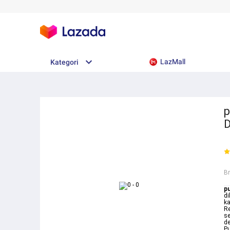
LazMall
Kategori
p
B
pu
di
ka
Re
se
de
P