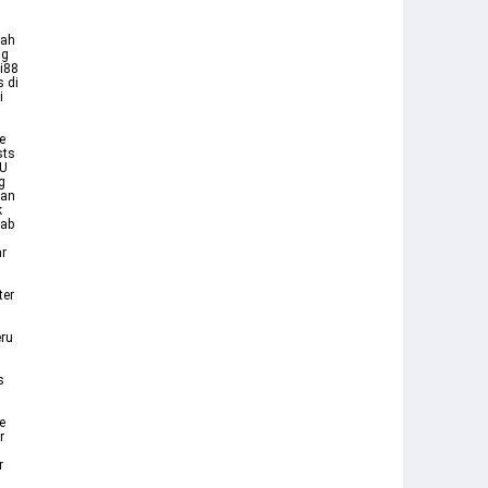
lah
ng
di88
s di
i
e
sts
MU
g
gan
k
rab
ar
ter
8
eru
s
e
r
r