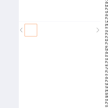
d
k
Pu
si
da
Pu
La
pe
me
cu
PU
Pu
K
Pu
gr
lo
de
li
se
Pu
wi
Te
P
me
da
Pu
te
S
p
g
a
se
Pu
sl