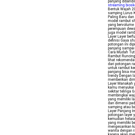
panjang dibandi
streaming biosk
Bentuk Wajah 20
samping Lurus K
Paling Baru dan 
model rambut sh
yang bervolume 
perempuan dewas
juga model ramb
Layer Layer ber
definisi Gaya s
potongan ini di
panjang sampai 
Cara Mudah Tuto
Rambut Runcing
lihat rekomenda
dari potongan r
untuk rambut ke
panjang bisa me
trendy Dengan la
memberikan dim
Layer Manakah 
kamu menyukai g
sekitar telinga 
membingkai waj
yang memiliki l
dan dimensi pada
samping atau b
Layer Panjang I
potongan layer 
kemudian helaia
yang memiliki be
mengesankan kar
wanita dengan 
karena akan mem