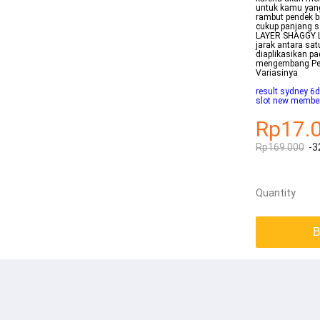
untuk kamu yan
rambut pendek b
cukup panjang s
LAYER SHAGGY L
jarak antara sat
diaplikasikan p
mengembang Pe
Variasinya
result sydney 6d
slot new membe
Rp17.
Rp169.000
-3
Quantity
B