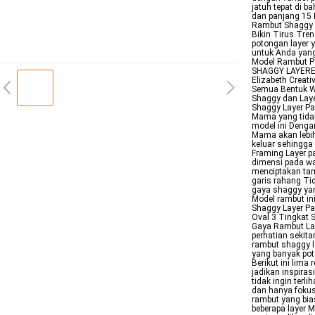
jatuh tepat di 
dan panjang 15 
Rambut Shaggy y
Bikin Tirus Tre
potongan layer 
untuk Anda yang
Model Rambut Pa
SHAGGY LAYERED 
Elizabeth Creat
Semua Bentuk 
Shaggy dan Laye
Shaggy Layer Pa
Mama yang tidak
model ini Deng
Mama akan lebih
keluar sehingga
Framing Layer p
dimensi pada wa
menciptakan tamp
garis rahang Ti
gaya shaggy yan
Model rambut in
Shaggy Layer P
Oval 3 Tingkat 
Gaya Rambut Lay
perhatian sekit
rambut shaggy l
yang banyak poto
Berikut ini lima
jadikan inspiras
tidak ingin terl
dan hanya fokus
rambut yang bi
beberapa layer M