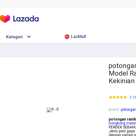
LazMall
Kategori
potongan
Model Ra
Kekinian
3.1
Brand
:
potongan
potongan rambu
hongkong malam 
PENDEK SEBAHU 
Jenis poni gaya
dengan variasi 