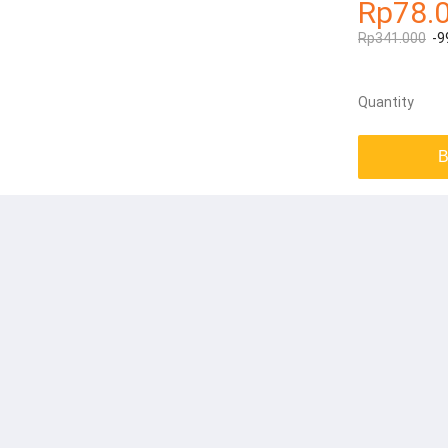
Rp78.
Rp341.000
-9
Quantity
B