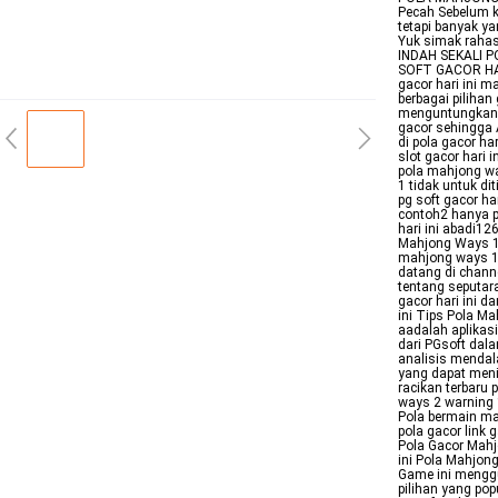
Pecah Sebelum k
tetapi banyak y
Yuk simak rahas
INDAH SEKALI 
SOFT GACOR HARI 
gacor hari ini 
berbagai piliha
menguntungkan u
gacor sehingga
di pola gacor h
slot gacor hari i
pola mahjong way
1 tidak untuk di
pg soft gacor ha
contoh2 hanya po
hari ini abadi12
Mahjong Ways 1 
mahjong ways 1 h
datang di channe
tentang seputar
gacor hari ini da
ini Tips Pola M
aadalah aplikas
dari PGsoft dal
analisis menda
yang dapat meni
racikan terbaru 
ways 2 warning 1
Pola bermain ma
pola gacor lin
Pola Gacor Mahj
ini Pola Mahjon
Game ini mengg
pilihan yang pop