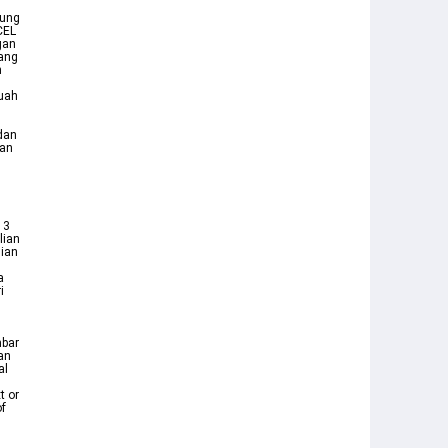
tung
CEL
gan
yang
n
buah
dan
ian
 3
lian
lian
a
i
mbar
kan
al
t or
of