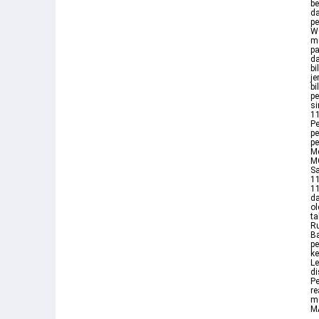
be
da
pe
W
mu
pa
da
bi
je
bi
p
si
11
Pe
pe
pe
Me
M
Sa
11
11
da
ol
ta
Ru
Ba
pe
ke
Le
di
Pe
re
m
M