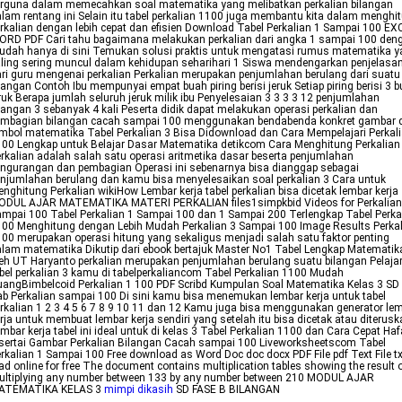
rguna dalam memecahkan soal matematika yang melibatkan perkalian bilangan
lam rentang ini Selain itu tabel perkalian 1100 juga membantu kita dalam menghi
rkalian dengan lebih cepat dan efisien Download Tabel Perkalian 1 Sampai 100 EX
ORD PDF Cari tahu bagaimana melakukan perkalian dari angka 1 sampai 100 den
dah hanya di sini Temukan solusi praktis untuk mengatasi rumus matematika 
ling sering muncul dalam kehidupan seharihari 1 Siswa mendengarkan penjelasa
ri guru mengenai perkalian Perkalian merupakan penjumlahan berulang dari suatu
langan Contoh Ibu mempunyai empat buah piring berisi jeruk Setiap piring berisi 3 
ruk Berapa jumlah seluruh jeruk milik ibu Penyelesaian 3 3 3 3 12 penjumlahan
langan 3 sebanyak 4 kali Peserta didik dapat melakukan operasi perkalian dan
embagian bilangan cacah sampai 100 menggunakan bendabenda konkret gambar 
mbol matematika Tabel Perkalian 3 Bisa Didownload dan Cara Mempelajari Perkal
00 Lengkap untuk Belajar Dasar Matematika detikcom Cara Menghitung Perkalian
rkalian adalah salah satu operasi aritmetika dasar beserta penjumlahan
ngurangan dan pembagian Operasi ini sebenarnya bisa dianggap sebagai
njumlahan berulang dan kamu bisa menyelesaikan soal perkalian 3 Cara untuk
nghitung Perkalian wikiHow Lembar kerja tabel perkalian bisa dicetak lembar kerja
ODUL AJAR MATEMATIKA MATERI PERKALIAN files1simpkbid Videos for Perkalian
mpai 100 Tabel Perkalian 1 Sampai 100 dan 1 Sampai 200 Terlengkap Tabel Perka
00 Menghitung dengan Lebih Mudah Perkalian 3 Sampai 100 Image Results Perka
00 merupakan operasi hitung yang sekaligus menjadi salah satu faktor penting
lam matematika Dikutip dari ebook bertajuk Master No1 Tabel Lengkap Matematik
eh UT Haryanto perkalian merupakan penjumlahan berulang suatu bilangan Pelajar
bel perkalian 3 kamu di tabelperkaliancom Tabel Perkalian 1100 Mudah
angBimbelcoid Perkalian 1 100 PDF Scribd Kumpulan Soal Matematika Kelas 3 SD
b Perkalian sampai 100 Di sini kamu bisa menemukan lembar kerja untuk tabel
rkalian 1 2 3 4 5 6 7 8 9 10 11 dan 12 Kamu juga bisa menggunakan generator le
rja untuk membuat lembar kerja sendiri yang setelah itu bisa dicetak atau diterus
mbar kerja tabel ini ideal untuk di kelas 3 Tabel Perkalian 1100 dan Cara Cepat Haf
sertai Gambar Perkalian Bilangan Cacah sampai 100 Liveworksheetscom Tabel
rkalian 1 Sampai 100 Free download as Word Doc doc docx PDF File pdf Text File tx
ad online for free The document contains multiplication tables showing the result 
ultiplying any number between 133 by any number between 210 MODUL AJAR
ATEMATIKA KELAS 3
mimpi dikasih
SD FASE B BILANGAN