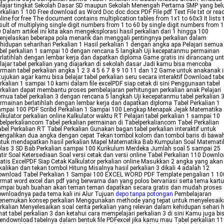
lajar tingkat Sekolah Dasar SD maupun Sekolah Menengah Pertama SMP yang be
rkalian 1 100 Free download as Word Doc doc docx PDF File pdf Text File txt or rea
line for free The document contains multiplication tables from 1x1 to 60x3 It lists 
sult of multiplying single digit numbers from 1 to 60 by single digit numbers from 1
 Dalam artikel ini kita akan mengeksplorasi hasil perkalian dari 1 hingga 100
njelaskan beberapa pola menarik dan menggali pentingnya perkalian dalam
hidupan seharihari Perkalian 1 Hasil perkalian 1 dengan angka apa Pelajari semua
bel perkalian 1 sampai 10 dengan rencana 5 langkah Uji kecepatanmu permainan
rlatihlah dengan lembar kerja dan dapatkan diploma Game gratis ini dirancang un
lajar tabel perkalian yang diajarkan di sekolah dasar Jadi kamu bisa mencoba
rmain tabel perkalian angka 1 2 3 4 5 6 7 8 9 10 11 dan 12 Game untuk anakanak i
tujukan agar kamu bisa belajar tabel perkalian seru secara interaktif Download tabe
rkalian 1 sampai 10 kami dalam file excelPDF siap cetak di sini Penggunaan tabel
rkalian dapat membantu proses pembelajaran perhitungan perkalian anak Pelajari
mua tabel perkalian 3 dengan rencana 5 langkah Uji kecepatanmu tabel perkalian 
rmainan berlatihlah dengan lembar kerja dan dapatkan diploma Tabel Perkalian 1
mpai 100 PDF Scribd Perkalian 1 Sampai 100 Lengkap Menapak Jejak Matematika
lkulator perkalian online Kalkulator waktu RT Pelajari tabel perkalian 1 sampai 10
belperkaliancom Tabel perkalian permainan di Tabelperkaliancom Tabel Perkalian
bel Perkalian RT Tabel Perkalian Gunakan bagan tabel perkalian interaktif untuk
ngalikan dua angka dengan cepat Tekan tombol kolom dan tombol baris di bawa
tuk mendapatkan hasil perkalian Mapel Matematika Bab Kumpulan Soal Matemati
las 3 SD Bab Perkalian sampai 100 Kurikulum Merdeka Jumlah soal 5 sampai 25
tir Soal Ketersediaan Soal versi cetak dan versi online Tabel Perkalian 110 Downl
atis ExcelPDF Siap Cetak Kalkulator perkalian online Masukkan 2 angka yang akan
kalikan dan tekan tombol Hitung Misalnya hasil perkalian 3 dikali 4 adalah 12
ownload Tabel Perkalian 1 Sampai 100 EXCEL WORD PDF Template pengalian 1 10
rmat word excel dan pdf yang berwarna dan yang polos bervariasi serta tema kart
ampai buah buahan akan teman teman dapatkan secara gratis dan mudah proses
wnloadnya pada tema kali ini Alur Tujuan
depo tanpa potongan
Pembelajaran
enemukan konsep perkalian Menggunakan methode yang tepat untuk menyelesaik
rkalian Menyelesaikan soal cerita perkalian yang relevan dalam kehidupan sehari h
hat tabel perkalian 3 dan ketahui cara mempelajari perkalian 3 di sini Kamu juga bi
ndownload tabelnya dalam bentuk file PDFexcel jika kamu mau Tabel perkalian 1