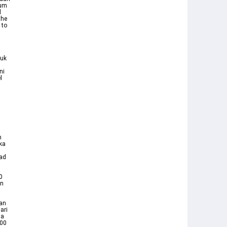
lum
d
the
 to
tuk
ni
l
3
h
ka
oad
0
un
an
ari
sa
100