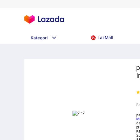
LazMall
Kategori
p
I
B
pe
id
de
p
Ke
20
sa