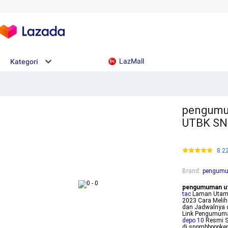
LazMall
Kategori
pengumu
UTBK SN
8.2
Brand
:
pengumu
pengumuman u
tac
Laman Utama
2023 Cara Mel
dan Jadwalnya 
Link Pengumuma
depo 10
Resmi S
di snpmbbpppke