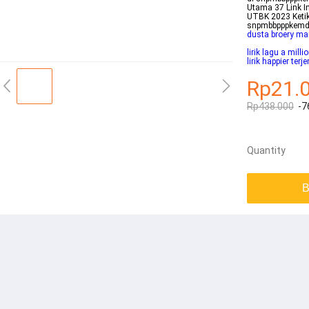
Utama 37 Link
UTBK 2023 Keti
snpmbbpppkemdi
dusta broery ma
lirik lagu a mil
lirik happier ter
Rp21.
Rp438.000
-7
Quantity
B