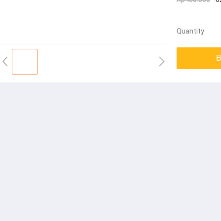
Quantity
B