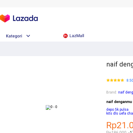
LazMall
Kategori
naif den
8.5
Brand
:
naif de
naif denganmu
depo 5k pulsa
kits dls uefa c
Rp21.
Rp186.000
-1