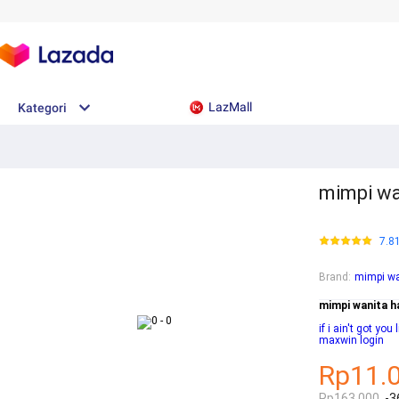
LazMall
Kategori
mimpi wan
7.8
Brand
:
mimpi wa
mimpi wanita h
if i ain't got you l
maxwin login
Rp11.
Rp163.000
-3