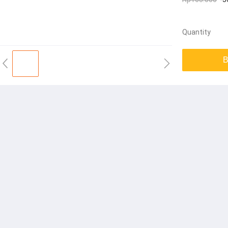
Quantity
B