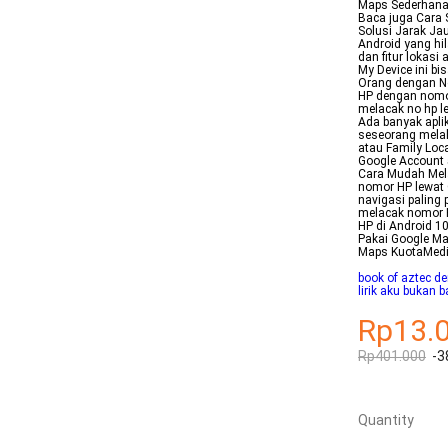
Maps Sederhana
Baca juga Cara
Solusi Jarak Ja
Android yang hi
dan fitur lokasi
My Device ini b
Orang dengan N
HP dengan nomor
melacak no hp l
Ada banyak apli
seseorang melalu
atau Family Lo
Google Account 
Cara Mudah Mela
nomor HP lewat G
navigasi paling
melacak nomor H
HP di Android 1
Pakai Google Ma
Maps KuotaMedi
book of aztec d
lirik aku bukan b
Rp13.
Rp401.000
-3
Quantity