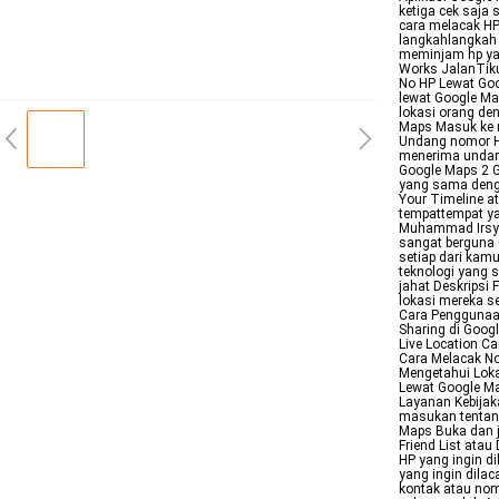
ketiga cek saja
cara melacak HP
langkahlangkah 
meminjam hp yan
Works JalanTiku
No HP Lewat Go
lewat Google Ma
lokasi orang de
Maps Masuk ke m
Undang nomor HP
menerima undang
Google Maps 2 G
yang sama dengan
Your Timeline a
tempattempat ya
Muhammad Irsyad
sangat berguna 
setiap dari kamu
teknologi yang
jahat Deskripsi
lokasi mereka s
Cara Penggunaan
Sharing di Goog
Live Location C
Cara Melacak N
Mengetahui Loka
Lewat Google Ma
Layanan Kebijak
masukan tentan
Maps Buka dan j
Friend List ata
HP yang ingin d
yang ingin dila
kontak atau nomo