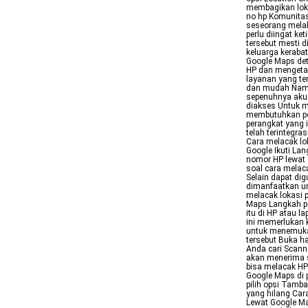
membagikan loka
no hp Komunitas
seseorang melal
perlu diingat k
tersebut mesti d
keluarga keraba
Google Maps det
HP dan mengetah
layanan yang te
dan mudah Namun
sepenuhnya akura
diakses Untuk 
membutuhkan per
perangkat yang 
telah terintegr
Cara melacak lo
Google Ikuti La
nomor HP lewat 
soal cara melac
Selain dapat di
dimanfaatkan un
melacak lokasi 
Maps Langkah pe
itu di HP atau l
ini memerlukan 
untuk menemukan
tersebut Buka 
Anda cari Scann
akan menerima s
bisa melacak HP
Google Maps di p
pilih opsi Tamb
yang hilang Car
Lewat Google M