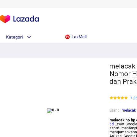
LazMall
Kategori
melacak 
Nomor H
dan Prak
7.8
Brand
:
melacak 
melacak no hp
6d
Lewat Google
seperti menampi
mengamankannya
Aplikasi Google