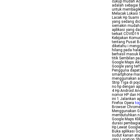
cukup mudah Ada
adalah sebagai 
untuk membagikan
Melacak Lokasi 
Lacak Hp Suami 
yang sedang dic
semakin mudah b
aplikasi yang da
terkait COVID19
Kebijakan Komu
tentang Pusat B
diketahu i meng
hilang pada hal
berhasil masuk k
titik Sembilan 
Google Maps Aks
Google yang ter
Pengguna dapat m
smartphone masi
menggunakan apl
Strip Tiga di po
no hp dengan apl
4 Hp Android An
nomor HP dan HP
ini 1 Jalankan 
Firefox Opera
tog
Browser Chrome
Menggunakan Goo
membutuhkan nom
Google Maps Klik
durasi pembagia
Hp Lewat Google
Buka aplikasi Go
sudut kanan ata
opsi Location Sh