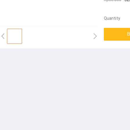
Quantity
B