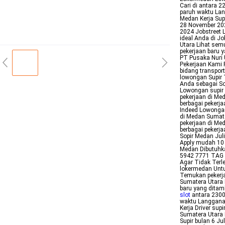
Cari di antara 
paruh waktu Lang
Medan Kerja Sup
28 November 202
2024 Jobstreet 
ideal Anda di Jo
Utara Lihat sem
pekerjaan baru 
PT Pusaka Nuri 
Pekerjaan Kami 
bidang transpor
lowongan Supir 
Anda sebagai So
Lowongan supir 
pekerjaan di Me
berbagai pekerj
Indeed Lowongan
di Medan Sumate
pekerjaan di Me
berbagai pekerj
Sopir Medan Juli
Apply mudah 10 
Medan Dibutuhka
5942 7771 TAG 
Agar Tidak Ter
lokermedan Untu
Temukan pekerja
Sumatera Utara 
baru yang ditamb
slot
antara 2300
waktu Langganan
Kerja Driver su
Sumatera Utara 
Supir bulan 6 J