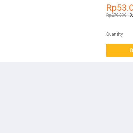
Rp53.
Rp270.000
-9
Quantity
B