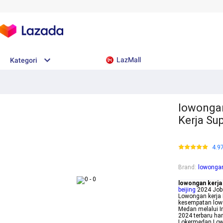
LazMall
Kategori
lowongan
Kerja Su
4.9
Brand
:
lowongan 
lowongan kerja 
beijing
2024 Jobs
Lowongan kerja 
kesempatan lowon
Medan melalui I
2024 terbaru ha
Lokermedan Lowo