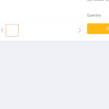
Quantity
B