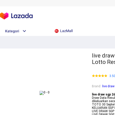
LazMall
Kategori
live dra
Lotto Re
3.5
Brand
:
live draw
live draw sgp 2
Draw Data Resul
dikeluarkan sec
TOTO 30 Septem
KELUARAN SGP PR
LIVE DRAW SGP
LIVE DRAW SGP