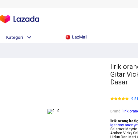
LazMall
Kategori
lirik ora
Gitar Vi
Dasar
9.8
Brand
:
lirik ora
lirik orang ket
iganony anony
Salamor Meyvie 
Ambon Vicky Sal
Hidup Dan Mati 