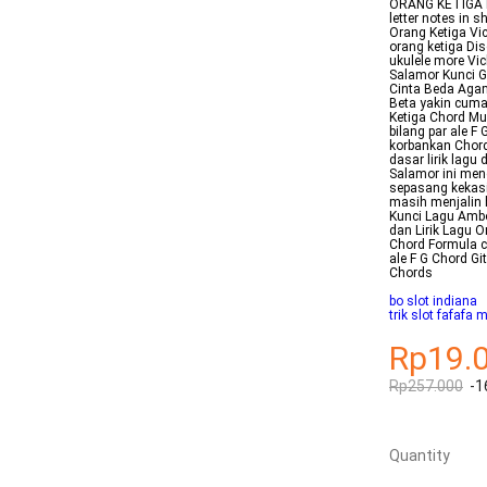
ORANG KETIGA La
letter notes in 
Orang Ketiga Vi
orang ketiga Dis
ukulele more Vi
Salamor Kunci G
Cinta Beda Agam
Beta yakin cuma 
Ketiga Chord Mud
bilang par ale F
korbankan Chord
dasar lirik lagu
Salamor ini men
sepasang kekasi
masih menjalin 
Kunci Lagu Ambo
dan Lirik Lagu O
Chord Formula ca
ale F G Chord G
Chords
bo slot indiana
trik slot fafafa
Rp19.
Rp257.000
-1
Quantity