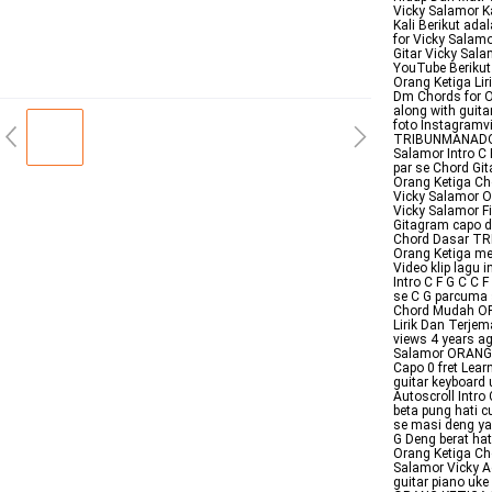
Vicky Salamor K
Kali Berikut ada
for Vicky Salam
Gitar Vicky Sal
YouTube Berikut
Orang Ketiga Li
Dm Chords for O
along with guita
foto Instagramv
TRIBUNMANADOCOI
Salamor Intro C 
par se Chord Gi
Orang Ketiga Ch
Vicky Salamor 
Vicky Salamor Fi
Gitagram capo d
Chord Dasar TR
Orang Ketiga me
Video klip lagu 
Intro C F G C C 
se C G parcuma 
Chord Mudah OR
Lirik Dan Terje
views 4 years ag
Salamor ORANG K
Capo 0 fret Lear
guitar keyboard
Autoscroll Intro
beta pung hati
se masi deng ya
G Deng berat hat
Orang Ketiga Ch
Salamor Vicky A
guitar piano uk