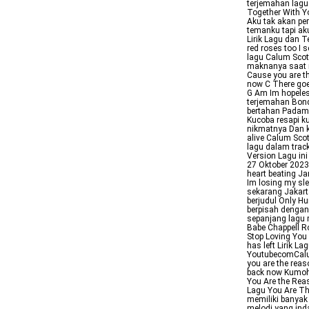
terjemahan lagu
Together With Yo
Aku tak akan pe
temanku tapi ak
Lirik Lagu dan 
red roses too I s
lagu Calum Scot
maknanya saat m
Cause you are t
now C There goe
G Am Im hopeles
terjemahan Bonda
bertahan Padamk
Kucoba resapi k
nikmatnya Dan ku
alive Calum Sco
lagu dalam trac
Version Lagu in
27 Oktober 2023
heart beating J
Im losing my sl
sekarang Jakart
berjudul Only H
berpisah dengan
sepanjang lagu 
Babe Chappell Ro
Stop Loving You 
has left Lirik 
YoutubecomCalu
you are the rea
back now Kumoho
You Are the Re
Lagu You Are Th
memiliki banyak
melodi yang ind