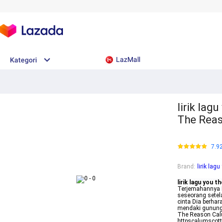
LazMall
Kategori
lirik lag
The Reas
7.9
Brand
:
lirik lag
lirik lagu you t
Terjemahannya L
seseorang setel
cinta Dia berha
mendaki gunung 
The Reason Calu
httpscalumscott