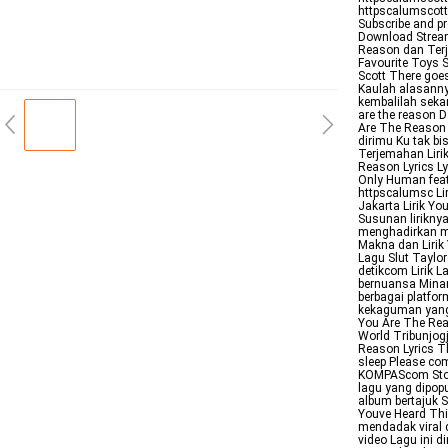
httpscalumscott
Subscribe and pr
Download Stream
Reason dan Terj
Favourite Toys 
Scott There goe
Kaulah alasanny
kembalilah seka
are the reason 
Are The Reason 
dirimu Ku tak bi
Terjemahan Liri
Reason Lyrics L
Only Human fea
httpscalumsc Li
Jakarta Lirik Y
Susunan lirikn
menghadirkan m
Makna dan Lirik
Lagu Slut Taylor
detikcom Lirik 
bernuansa Minang
berbagai platfor
kekaguman yang
You Are The Rea
World Tribunjog
Reason Lyrics T
sleep Please co
KOMPAScom Stop
lagu yang dipopu
album bertajuk 
Youve Heard Thi
mendadak viral d
video Lagu ini d