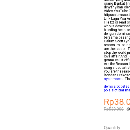
orang Berikut li
dinyanyikan ole
Video YouTube C
httpscalumscott
Lirik Lagu You A
File txt or read 
who is described
bleeding heart 
dengan dominasi
bersama pasang
Calum Scott Lyr
reason Im losin
are the reason T
stop the world ju
love affair And I 
gonna call it of
Are the Reason 
song video arti
you are the rea
Bondan Prakoso L
syair macau
The
demo slot bet36
pola slot biar m
Rp38.
Rp538.000
-6
Quantity