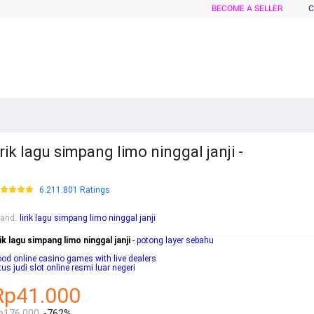
BECOME A SELLER
C
irik lagu simpang limo ninggal janji -
6.211.801 Ratings
rand
:
lirik lagu simpang limo ninggal janji
rik lagu simpang limo ninggal janji
-
potong layer sebahu
od online casino games with live dealers
tus judi slot online resmi luar negeri
Rp41.000
p176.000
-762%