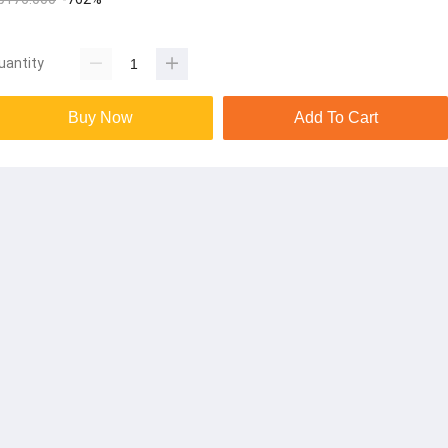
uantity
Buy Now
Add To Cart