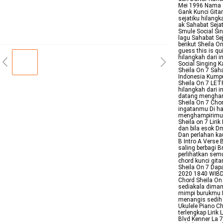
Mei 1996 Nama S
Gank Kunci Gitar
sejatiku hilangk
ak Sahabat Seja
Smule Social Sin
lagu Sahabat Sej
berikut Sheila O
guess this is qu
hilangkah dari 
Social Singing 
Sheila On 7 Saha
Indonesia Kumpu
Sheila On 7 LET
hilangkah dari i
datang mengham
Sheila On 7 Chor
ingatanmu Di ha
menghampirimu K
Sheila on 7 Liri
dan bila esok D
Dan perlahan k
B Intro A Verse 
saling berbagi 
perlihatkan semu
chord kunci gitar
Sheila On 7 Dapa
2020 1840 WIBDi
Chord Sheila On
sediakala diman
mimpi burukmu 
menangis sedih 
Ukulele Piano Ch
terlengkap Lirik
Blvd Kenner La 