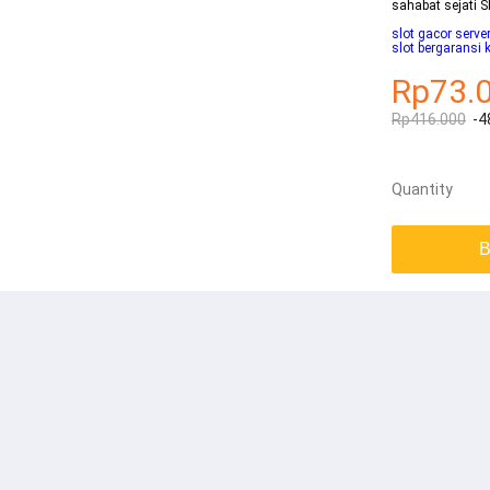
sahabat sejati S
slot gacor serv
slot bergaransi
Rp73.
Rp416.000
-4
Quantity
B