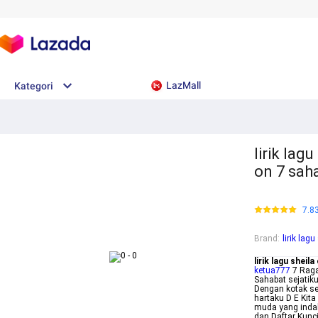
LazMall
Kategori
lirik lag
on 7 saha
7.8
Brand
:
lirik lag
lirik lagu sheil
ketua777
7 Raga
Sahabat sejatiku
Dengan kotak se
hartaku D E Kit
muda yang indah 
dan Daftar Kunci