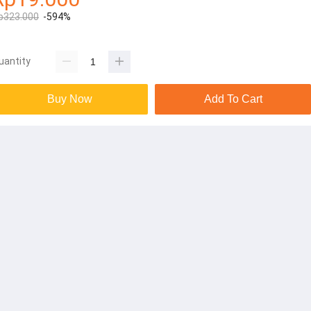
p323.000
-594%
uantity
Buy Now
Add To Cart