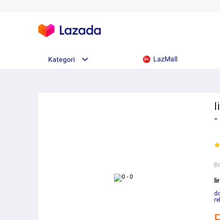
LazMall
Kategori
l
-
B
li
do
re