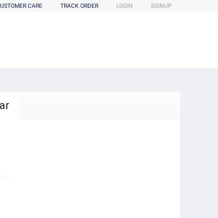
USTOMER CARE
TRACK ORDER
LOGIN
SIGNUP
ar