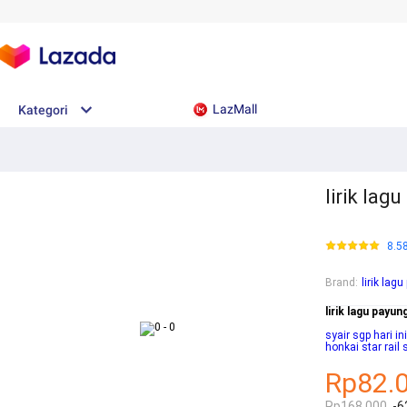
LazMall
Kategori
lirik lag
8.5
Brand
:
lirik lag
lirik lagu payu
syair sgp hari ini
honkai star rail 
Rp82.
Rp168.000
-6