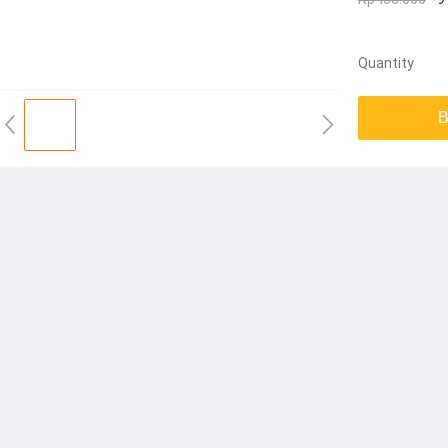
Quantity
B