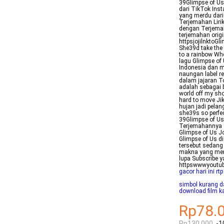
39Glimpse of Us3
dari TikTok Ins
yang merdu dari
Terjemahan Lirik
dengan Terjemaha
terjemahan orig
httpsjojilnktoGl
She39d take the 
to a rainbow When
lagu Glimpse of
Indonesia dan m
naungan label r
dalam jajaran To
adalah sebagai b
world off my sh
hard to move Jik
hujan jadi pelan
she39s so perfec
39Glimpse of Us
Terjemahannya Jo
Glimpse of Us J
Glimpse of Us di
tersebut sedang
makna yang men
lupa Subscribe y
httpswwwyoutube
gacor hari ini rtp
simbol kurang d
download film k
Rp78.
Rp130.000
-1