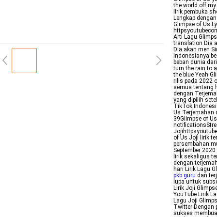
the world off my 
lirik pembuka sh
Lengkap dengan 
Glimpse of Us Ly
httpsyoutubec
Arti Lagu Glimps
translation Dia 
Dia akan men Sim
Indonesianya be
beban dunia dari
turn the rain to
the blue Yeah Gl
rilis pada 2022
semua tentang h
dengan Terjemah
yang dipilih set
TikTok Indonesi
Us Terjemahan d
39Glimpse of Us3
notificationsSt
Jojihttpsyoutub
of Us Joji lirik
persembahan mus
September 2020 
lirik sekaligus t
dengan terjemah
hari Lirik Lagu 
pkb guru
dan ter
lupa untuk subsc
Lirik Joji Glimp
YouTube Lirik L
Lagu Joji Glimps
Twitter Dengan 
sukses membuat 