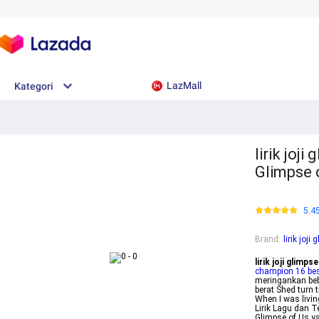
LazMall
Kategori
lirik joj
Glimpse 
5.4
Brand
:
lirik joj
lirik joji glimp
champion 16 bes
meringankan beba
berat Shed turn 
When I was livin
Lirik Lagu dan T
Glimpse of Us ya