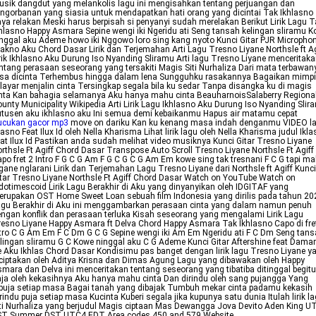
sik dangdut yang melankolis lagu ini mengisahkan tentang perjuangan dan
ngorbanan yang siasia untuk mendapatkan hati orang yang dicintai Tak Ikhlasno
ya relakan Meski harus berpisah si penyanyi sudah merelakan Berikut Lirik Lagu T
hlasno Happy Asmara Sepine wengi iki Ngeridu ati Seng tansah kelingan sliramu 
nggal aku Ademe howo iki Nggowo loro sing kang nyoto Kunci Gitar PJR Micropho
lakno Aku Chord Dasar Lirik dan Terjemahan Arti Lagu Tresno Liyane Northsle ft Ag
rik Ikhlasno Aku Durung Iso Nyanding Sliramu Arti lagu Tresno Liyane menceritak
ntang perasaan seseorang yang tersakiti Magis Siti Nurhaliza Dari mata terbawan
asa dicinta Terhembus hingga dalam lena Sungguhku rasakannya Bagaikan mimpi
layar menjalin cinta Tersingkap segala bila ku sedar Tanpa disangka ku di magis
nta Kan bahagia selamanya Aku hanya mahu cinta BeauharnoisSalaberry Regiona
unty Municipality Wikipedia Arti Lirik Lagu Ikhlasno Aku Durung Iso Nyanding Slir
tusen aku ikhlasno aku Ini semua demi kebaikanmu Hapus air matamu cepat
rucukan gacor mp3
move on dariku Kan ku kenang masa indah denganmu VIDEO l
lasno Feat Ilux Id oleh Nella Kharisma Lihat lirik lagu oleh Nella Kharisma judul Ikl
at Ilux Id Pastikan anda sudah melihat video musiknya Kunci Gitar Tresno Liyane
rthsle Ft Agiff Chord Dasar Transpose Auto Scroll Tresno Liyane Northsle Ft Agiff
po fret 2 Intro F G C G Am F G C G C G Am Em kowe sing tak tresnani F C G tapi ma
gane nglarani Lirik dan Terjemahan Lagu Tresno Liyane dari Northsle ft Agiff Kunci
tar Tresno Liyane Northsle Ft Agiff Chord Dasar Watch on YouTube Watch on
dotimescoid Lirik Lagu Berakhir di Aku yang dinyanyikan oleh IDGITAF yang
rupakan OST Home Sweet Loan sebuah film Indonesia yang dirilis pada tahun 20
gu Berakhir di Aku ini menggambarkan perasaan cinta yang dalam namun penuh
ngan konflik dan perasaan terluka Kisah seseorang yang mengalami Lirik Lagu
esno Liyane Happy Asmara ft Delva Chord Happy Asmara Tak Ikhlasno Capo di fre
tro C G Am Em F C Dm G C G Sepine wengi iki Am Em Ngeridu ati F C Dm Seng tan
lingan sliramu G C Kowe ninggal aku C G Ademe Kunci Gitar Aftershine feat Dama
 Aku Ikhlas Chord Dasar Kondisimu pas banget dengan lirik lagu Tresno Liyane y
ciptakan oleh Aditya Krisna dan Dimas Agung Lagu yang dibawakan oleh Happy
mara dan Delva ini menceritakan tentang seseorang yang tibatiba ditinggal begitu
ja oleh kekasihnya Aku hanya mahu cinta Dan dirindu oleh sang pujangga Yang
puja setiap masa Bagai tanah yang dibajak Tumbuh mekar cinta padamu kekasih
rindu puja setiap masa Kucinta Kuberi segala jika kupunya satu dunia Itulah lirik l
ti Nurhaliza yang berjudul Magis ciptaan Mas Dewangga Jova Devito Aden King U
ST Summer DST UTC4 EDT Area codes 450 and 579 Website