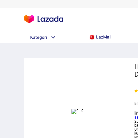
LazMall
Kategori
l
D
B
li
se
20
ba
G
ku
Ng