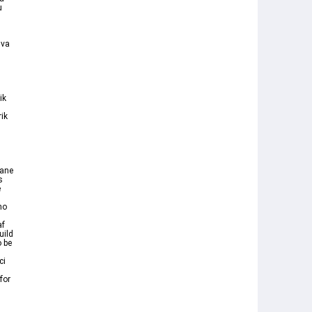
u
lva
ik
ik
yane
s
e
no
af
uild
o be
ci
for