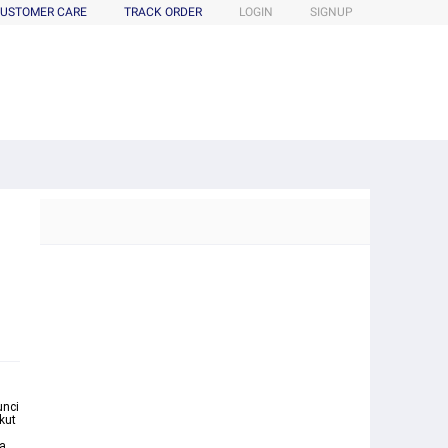
USTOMER CARE
TRACK ORDER
LOGIN
SIGNUP
unci
kut
ra