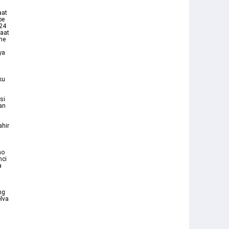
aat
be
024
Saat
ne
ya
ku
si
an
ahir
G
no
nci
a
ng
lva