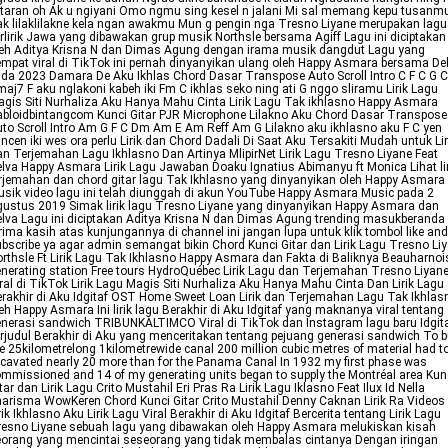
taran oh Ak u ngiyani Omo ngmu sing kesel n jalani Mi sal memang kepu tusanm
k lilaklilakne kela ngan awakmu Mun g pengin nga Tresno Liyane merupakan lagu
rlirik Jawa yang dibawakan grup musik Northsle bersama Agiff Lagu ini diciptakan
eh Aditya Krisna N dan Dimas Agung dengan irama musik dangdut Lagu yang
mpat viral di TikTok ini pernah dinyanyikan ulang oleh Happy Asmara bersama De
da 2023 Damara De Aku Ikhlas Chord Dasar Transpose Auto Scroll Intro C F C G C
aj7 F aku nglakoni kabeh iki Fm C ikhlas seko ning ati G nggo sliramu Lirik Lagu
gis Siti Nurhaliza Aku Hanya Mahu Cinta Lirik Lagu Tak ikhlasno Happy Asmara
bloidbintangcom Kunci Gitar PJR Microphone Lilakno Aku Chord Dasar Transpose
to Scroll Intro Am G F C Dm Am E Am Reff Am G Lilakno aku ikhlasno aku F C yen
ncen iki wes ora perlu Lirik dan Chord Dadali Di Saat Aku Tersakiti Mudah untuk Lir
n Terjemahan Lagu Ikhlasno Dan Artinya MlipirNet Lirik Lagu Tresno Liyane Feat
lva Happy Asmara Lirik Lagu Jawaban Doaku Ignatius Abimanyu ft Monica Lihat lir
rjemahan dan chord gitar lagu Tak Ikhlasno yang dinyanyikan oleh Happy Asmara
sik video lagu ini telah diunggah di akun YouTube Happy Asmara Music pada 2
ustus 2019 Simak lirik lagu Tresno Liyane yang dinyanyikan Happy Asmara dan
lva Lagu ini diciptakan Aditya Krisna N dan Dimas Agung trending masukberanda
rima kasih atas kunjungannya di channel ini jangan lupa untuk klik tombol like and
bscribe ya agar admin semangat bikin Chord Kunci Gitar dan Lirik Lagu Tresno Li
rthsle Ft Lirik Lagu Tak Ikhlasno Happy Asmara dan Fakta di Baliknya Beauharnoi
nerating station Free tours HydroQuébec Lirik Lagu dan Terjemahan Tresno Liyan
ral di TikTok Lirik Lagu Magis Siti Nurhaliza Aku Hanya Mahu Cinta Dan Lirik Lagu
rakhir di Aku Idgitaf OST Home Sweet Loan Lirik dan Terjemahan Lagu Tak Ikhlas
eh Happy Asmara Ini lirik lagu Berakhir di Aku Idgitaf yang maknanya viral tentang
nerasi sandwich TRIBUNKALTIMCO Viral di TikTok dan Instagram lagu baru Idgit
rjudul Berakhir di Aku yang menceritakan tentang pejuang generasi sandwich To b
e 25kilometrelong 1kilometrewide canal 200 million cubic metres of material had t
cavated nearly 20 more than for the Panama Canal In 1932 my first phase was
mmissioned and 14 of my generating units began to supply the Montréal area Kun
tar dan Lirik Lagu Crito Mustahil Eri Pras Ra Lirik Lagu Iklasno Feat Ilux Id Nella
arisma WowKeren Chord Kunci Gitar Crito Mustahil Denny Caknan Lirik Ra Videos 
rik Ikhlasno Aku Lirik Lagu Viral Berakhir di Aku Idgitaf Bercerita tentang Lirik Lagu
esno Liyane sebuah lagu yang dibawakan oleh Happy Asmara melukiskan kisah
orang yang mencintai seseorang yang tidak membalas cintanya Dengan iringan