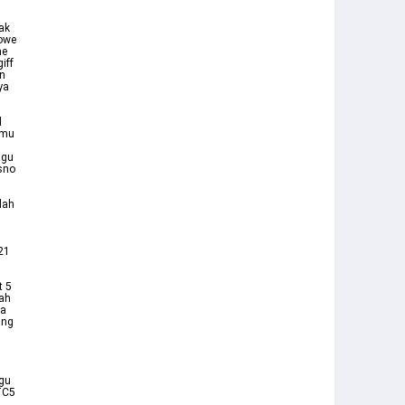
ak
Kowe
ne
iff
an
ya
l
amu
agu
asno
lah
21
t 5
sah
ra
ang
agu
TC5