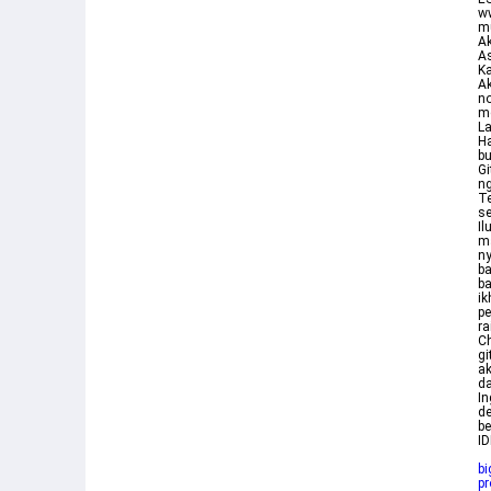
ww
mu
Ak
As
Ka
Ak
no
me
La
Ha
bu
Gi
n
Te
se
Il
m
ny
ba
ba
ik
pe
ra
Ch
gi
ak
da
I
de
be
I
bi
pr