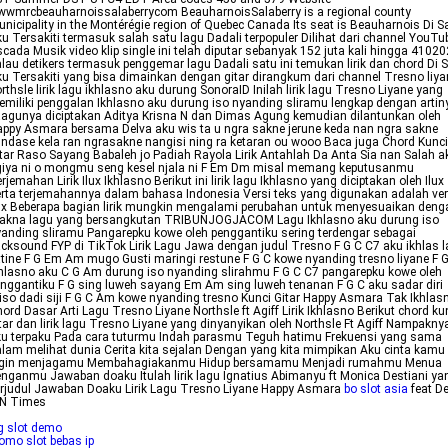
wmrcbeauharnoissalaberrycom BeauharnoisSalaberry is a regional county
nicipality in the Montérégie region of Quebec Canada Its seat is Beauharnois Di S
u Tersakiti termasuk salah satu lagu Dadali terpopuler Dilihat dari channel YouTu
cada Musik video klip single ini telah diputar sebanyak 152 juta kali hingga 4102
lau detikers termasuk penggemar lagu Dadali satu ini temukan lirik dan chord Di 
u Tersakiti yang bisa dimainkan dengan gitar dirangkum dari channel Tresno liya
rthsle lirik lagu ikhlasno aku durung SonoraID Inilah lirik lagu Tresno Liyane yang
miliki penggalan Ikhlasno aku durung iso nyanding sliramu lengkap dengan artin
agunya diciptakan Aditya Krisna N dan Dimas Agung kemudian dilantunkan oleh
ppy Asmara bersama Delva aku wis ta u ngra sakne jerune keda nan ngra sakne
ndase kela ran ngrasakne nangisi ning ra ketaran ou wooo Baca juga Chord Kunci
tar Raso Sayang Babaleh jo Padiah Rayola Lirik Antahlah Da Anta Sia nan Salah a
giya ni o mongmu seng kesel njala ni F Em Dm misal memang keputusanmu
rjemahan Lirik Ilux Ikhlasno Berikut ini lirik lagu Ikhlasno yang diciptakan oleh Ilux
rta terjemahannya dalam bahasa Indonesia Versi teks yang digunakan adalah ver
ux Beberapa bagian lirik mungkin mengalami perubahan untuk menyesuaikan deng
akna lagu yang bersangkutan TRIBUNJOGJACOM Lagu Ikhlasno aku durung iso
anding sliramu Pangarepku kowe oleh penggantiku sering terdengar sebagai
cksound FYP di TikTok Lirik Lagu Jawa dengan judul Tresno F G C C7 aku ikhlas l
tine F G Em Am mugo Gusti maringi restune F G C kowe nyanding tresno liyane F 
hlasno aku C G Am durung iso nyanding slirahmu F G C C7 pangarepku kowe oleh
nggantiku F G sing luweh sayang Em Am sing luweh tenanan F G C aku sadar diri
iso dadi siji F G C Am kowe nyanding tresno Kunci Gitar Happy Asmara Tak Ikhlas
ord Dasar Arti Lagu Tresno Liyane Northsle ft Agiff Lirik Ikhlasno Berikut chord ku
tar dan lirik lagu Tresno Liyane yang dinyanyikan oleh Northsle Ft Agiff Nampakny
u terpaku Pada cara tuturmu Indah parasmu Teguh hatimu Frekuensi yang sama
lam melihat dunia Cerita kita sejalan Dengan yang kita mimpikan Aku cinta kamu
ngin menjagamu Membahagiakanmu Hidup bersamamu Menjadi rumahmu Menua
nganmu Jawaban doaku Itulah lirik lagu Ignatius Abimanyu ft Monica Destiani ya
rjudul Jawaban Doaku Lirik Lagu Tresno Liyane Happy Asmara
bo slot asia
feat De
DN Times
g slot demo
omo slot bebas ip