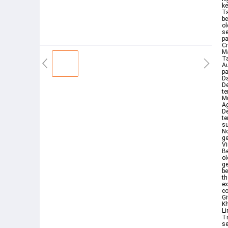
ke
Ta
be
ol
se
pa
Cm
Ma
Ta
Au
pa
Da
De
te
Mu
Ag
De
te
su
No
ge
Vi
Be
ol
ge
be
th
ex
co
Gi
Kh
Li
Tr
se