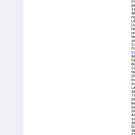
mu
pe
sa
ik
ni
Li
Li
te
r
be
ci
Co
Pu
t
Ik
Fe
No
Ca
te
Gi
In
me
La
de
Tr
In
ke
De
di
As
sa
di
Di
Si
E