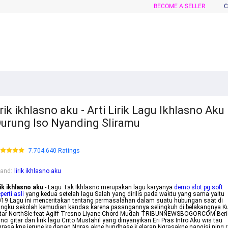
BECOME A SELLER
C
irik ikhlasno aku - Arti Lirik Lagu Ikhlasno Aku
urung Iso Nyanding Sliramu
7.704.640 Ratings
rand
:
lirik ikhlasno aku
rik ikhlasno aku
- Lagu Tak Ikhlasno merupakan lagu karyanya
demo slot pg soft
perti asli
yang kedua setelah lagu Salah yang dirilis pada waktu yang sama yaitu
19 Lagu ini menceritakan tentang permasalahan dalam suatu hubungan saat di
ngku sekolah kemudian kandas karena pasangannya selingkuh di belakangnya K
itar NorthSle feat Agiff Tresno Liyane Chord Mudah TRIBUNNEWSBOGORCOM Beri
nci gitar dan lirik lagu Crito Mustahil yang dinyanyikan Eri Pras Intro Aku wis tau
rasa kne jerune ke danan Ngras akne bundhase k elaran Ngrasakne nangisi ning 