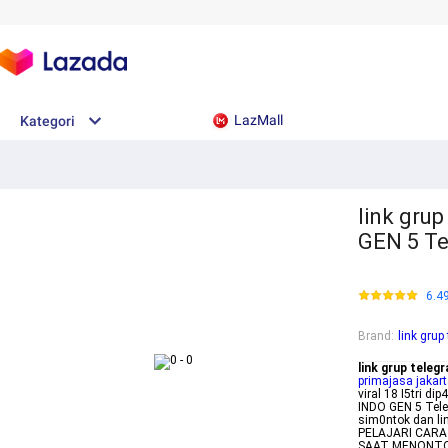
LazMall
Kategori
link gru
GEN 5 T
6.4
Brand
:
link grup
link grup telegr
primajasa jakar
viral 18 I5tri d
INDO GEN 5 Tele
sim0ntok dan lin
PELAJARI CARA
SAAT MENONTON 