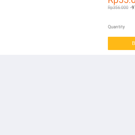
Rp356.000
-9
Quantity
B