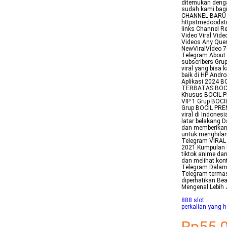
ditemukan denga
sudah kami bag
CHANNEL BARU 
httpstmedoodstr
links Channel 
Video Viral Vide
Videos Any Quer
NewViralVideo 
Telegram About 
subscribers Grup
viral yang bisa 
baik di HP Andr
Aplikasi 2024
TERBATAS BOCIL
Khusus BOCIL P
VIP 1 Grup BOC
Grup BOCIL PREM
viral di Indones
latar belakang D
dan memberikan 
untuk menghilan
Telegram VIRAL 
2021 Kumpulan li
tiktok anime dan
dan melihat kont
Telegram Dalam a
Telegram termas
diperhatikan Be
Mengenal Lebih
888 slot
perkalian yang h
Rp55.