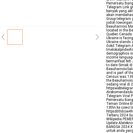
Pemersatu Bang
Telegram Link gr
banyak yang akti
akan membahas t
Group telegram y
jodoh lowongan k
Beauharnois Map
located in the B
Quebec Canada a
Ukraine is facing
Ukraine stands 
Gokil Telegram
tmelokalprideof
demographics in
income language
bermanfaat Nih 
to date Simak di
BeauharnoisSala
and is part of t
Census was 1363
the Beauharnois
sedang viral di 
httpswebtelegra
direkomendasika
Telegram Viral 
Pemersatu Bangs
Teman Online B0
13thn ke cowo l
httpsd00dcoe49
Terbaru 2024 Su
Wikipedia PEME
Update Alatekn
BANGSA 2024 X K
untuk anda yang 