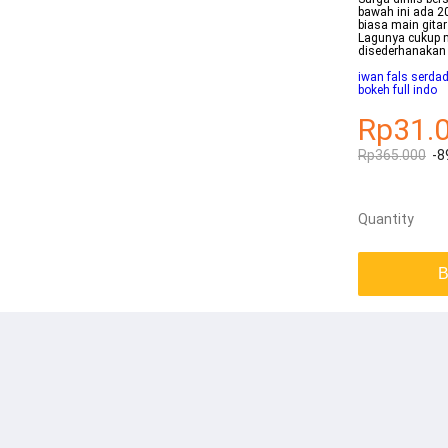
bawah ini ada 20
biasa main gita
Lagunya cukup 
disederhanakan
iwan fals serda
bokeh full indo
Rp31.
Rp365.000
-8
Quantity
B