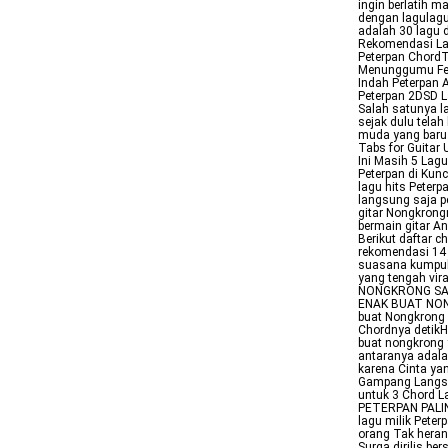
ingin berlatih m
dengan lagulagu
adalah 30 lagu d
Rekomendasi Lag
Peterpan ChordT
Menunggumu Fea
Indah Peterpan 
Peterpan 2DSD L
Salah satunya l
sejak dulu tela
muda yang baru 
Tabs for Guitar
Ini Masih 5 Lag
Peterpan di Kun
lagu hits Peterp
langsung saja pe
gitar Nongkrong
bermain gitar A
Berikut daftar 
rekomendasi 14 
suasana kumpulk
yang tengah vir
NONGKRONG SAMA
ENAK BUAT NON
buat Nongkrong y
Chordnya detikH
buat nongkrong 
antaranya adala
karena Cinta ya
Gampang Langsu
untuk 3 Chord L
PETERPAN PALIN
lagu milik Peter
orang Tak heran
Surga dirilis be