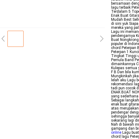
bersamaan denga
lagu terbaik Pe
Terdalam 5 Top
Enak Buat Gitar
Mudah Best Selle
di sini yuk Siap
mereka yang pal
Lagu ini memang
pendengarnya Ku
Buat Nongkrong 
populer di Indon
chord Peterpan 
Peterpan 1 Kunc
Tingkat Tinggi 
Pemula Band Pet
dimainkannya Cho
Kulepas semua y
F B Dan bila kum
Mungkinkah jika
lelah aku Lagu 
rekomendasi lag
tadi pun cocok 
ENAK BUAT NON
yang sederhana 
Sebagai langkah
enak buat gitar
atas merupakan b
pendengar denga
sehingga banya
sekarang lagi d
Nah di bawah ini
gampang dan bis
online
Lagu buat
chord lagu Pete