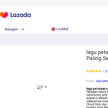
LazMall
Kategori
lagu pet
Paling S
7.8
Brand
:
lagu pet
lagu peterpan y
Peterpan easily 
community and U
adalah 6 Melodi
sebenarnya masi
Chord Gitar dan 
terakhir Ariel