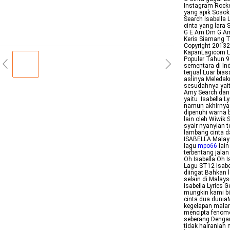
Instagram Rocke
yang apik Sosok
Search Isabella 
cinta yang lara
G E Am Dm G Am 
Keris Siamang T
Copyright 201320
KapanLagicom Li
Populer Tahun 9
sementara di In
terjual Luar bia
aslinya Meledakn
sesudahnya yait
Amy Search dan N
yaitu Isabella L
namun akhirnya 
dipenuhi warna b
lain oleh Wiwik 
syair nyanyian t
lambang cinta da
ISABELLA Malays
lagu
mpo66
lain
terbentang jalan
Oh Isabella Oh I
Lagu ST12 Isabel
diingat Bahkan 
selain di Malays
Isabella Lyrics 
mungkin kami b
cinta dua dunia
kegelapan malam
mencipta fenomen
seberang Dengan 
tidak hairanlah 