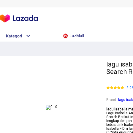
LazMall
Kategori
lagu isab
Search 
3.9
Brand
:
lagu isab
lagu isabella ma
Lagu Isabella Am
Search Berikut i
lengkap dengan f
bebas Lirik Isab
Isabella F Dm l
C Cinta gugur b