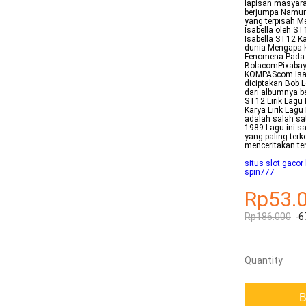
lapisan masyarak
berjumpa Namun 
yang terpisah M
Isabella oleh ST
Isabella ST12 Ka
dunia Mengapa k
Fenomena Pada Z
BolacomPixabay 
KOMPAScom Isab
diciptakan Bob 
dari albumnya b
ST12 Lirik Lagu 
Karya Lirik Lag
adalah salah sat
1989 Lagu ini s
yang paling terk
menceritakan te
situs slot gaco
spin777
Rp53.
Rp186.000
-6
Quantity
B