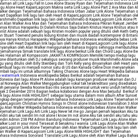
laman all Lirik Lagu Fall In Love Alone Stacey Ryan dan Terjemahan Indonesia Liri
gu Alone Heart KapanLagicom Makna serta Lirik Lagu Alone Part 2 Ava Max dan A
lker dengan Terjemahan Bahasa Indonesia Urban Jabar Lirik Alone Terjemahan o
art Dapatkan lirik lagu lain oleh Heart di KapanLagicom Lirik Alone Terjemahan ole
rshmello Dapatkan lirik lagu lain oleh Marshmello di KapanLagicom Lirik Alone Pt I
ri Alan Walker Ava Max dan Terjemahan Bahasa Indonesia Pikiran Rakyat Jember
nya Kristus Harapanku Di Dalam Kristus Saja Dalam Kristus Hanya Kristus atau I
rist Alone adalah sebuah lagu Kristen modern populer yang ditulis oleh Keith Getty
n Stuart Townend penulis kidung Kristen dan musik ibadah kontemporer di Britani
ya Hanya Kristus Harapanku Wikipedia bahasa Indonesia ensiklopedia bebas Lirik
one oleh Heart Dapatkan lirik lagu lain oleh Heart di KapanLagicom Lirik lagu Alone
inyanyikan oleh Alan Walker menggunakan Bahasa Inggris sehingga membutuhka
rjemahannya Simak translate lirik lagu Alone berikut Lirik dan Chord Lagu Alone Be
ees Halaman all Kompascom JAKARTA KOMPAScom Memiliki tempo medup lagu
one dilantunkan oleh DJ sekaligus seorang produser musik Marshmello Alone ad
gu yang ditulis oleh Billy Steinberg dan Tom Kelly yang dinyanyikan oleh Heart yan
mbuat lagu ini menjadi nomor satu di US dan Kanada Céline Dion menyanyikan
mbali lagu ini untuk albumnya Taking Chances Alone lagu Heart Wikipedia bahas
o watermark
Indonesia ensiklopedia bebas Berikut adalah terjemahan Bahasa
donesia dari lagu Alone Pt Alone adalah lagu karangan produser rekaman dan DJ
al Norwegia Alan Walker Menggabungkan vokal tak terakreditasi yang disediakan
eh penyanyi Swedia Noonie Bao rilis secara komersial untuk versi unduh terhitung
jak 2 Desember 2016 Bagian kedua kolaborasi dengan Ava Max berjudul Berikut in
rik lagu Alone milik HIGHLIGHT sebagai lagu utama dalam mini album After Sunset
ngkap dengan terjemahan dalam bahasa Indonesia Lirik Lagu Alone Terjemahan H
panLagicom Christian Hymns Songs In Christ alone Indonesian translation 3 Alo
gu Alan Walker Wikipedia bahasa Indonesia ensiklopedia bebas Alone Alan Walker
rjemahan Lirik Lagu Arti Lirik Lagu Never let me go Jangan pernah lepaskan Aku ta
ndiri aku tak sendiri Im not alone I know Im not alone Aku tak sendiri aku tahu aku
ndiri Admin 238 PM Admin Bandung Indonesia Terjemahan Lirik Lagu Alone Alan
lker Lost in your mind Tersesat di benakmu I wanna Lirik Lagu Alone Alan Walker
panLagicom Lirik Alone Terjemahan oleh Alan Walker Dapatkan lirik lagu lain oleh
an Walker di KapanLagicom Lirik Lagu Alone Milik HIGHLIGHT dan Terjemahan
hasa Indonesia Sonoraid Translate Lirik Lagu Alone oleh Alan Walker Lagu Baha