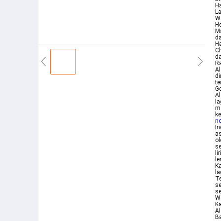
Ha
La
Wa
He
Ma
da
Ha
Ch
da
Ra
Al
d
te
G
Al
la
me
ke
n
In
as
ol
se
li
le
Ka
la
Te
se
se
Wa
Ka
Al
Ba