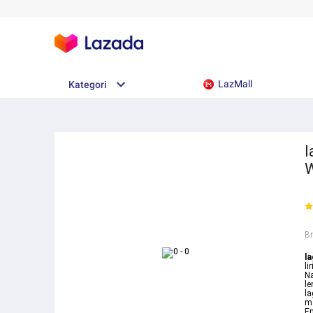
LazMall
Kategori
l
W
B
l
li
Na
le
la
ma
En