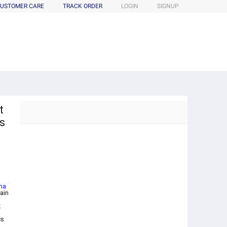
USTOMER CARE
TRACK ORDER
LOGIN
SIGNUP
t
s
ina
gain
k
cs