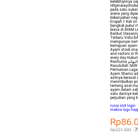
kelebihannya se
Httpmalaychick
pada satu sukan
arena yang dipa
kebanyakan nege
Eropah 1 Kali i
bangkok pukul m
biasa di AYAM L
Berikut Ulasan
Terbaru Vidio 
mempunyai nama
kemajuan ayam 
Ayam stock image
and vectors in t
every day Hukum
Ranhuma نهى رسول الله صلى الله عليه وسلم عن التحريش بين البهائم Maksudnya
Rasulullah SAW
Permainan Laga 
Ayam Shamo ada
aslinya berasal 
menimbulkan pro
tentang asal m
ayam dalam seb
satu darinya kab
perjudian yang 
rusia slot login
makna lagu happ
Rp86.
Rp221.000
-7