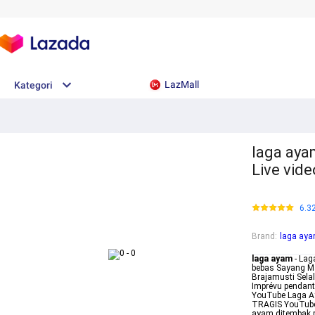
LazMall
Kategori
laga aya
Live vid
6.3
Brand
:
laga ay
laga ayam
- Lag
bebas Sayang M
Brajamusti Sela
Imprévu pendan
YouTube Laga 
TRAGIS YouTube
ayam ditembak p