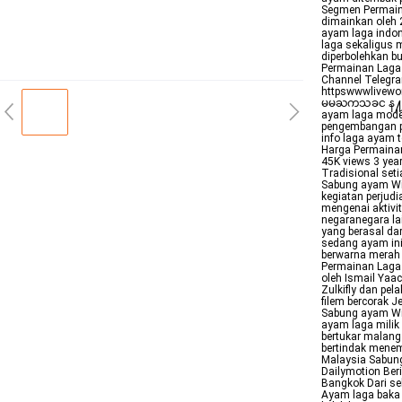
Segmen Permain
dimainkan oleh 
ayam laga indon
laga sekaligus m
diperbolehkan b
Permainan Laga
Channel Telegr
httpswwwlivew
မမႀကသခင န႔fe
ayam laga moder
pengembangan pa
info laga ayam t
Harga Permainan
45K views 3 yea
Tradisional set
Sabung ayam Wi
kegiatan perjud
mengenai aktivi
negaranegara l
yang berasal dar
sedang ayam ini 
berwarna merah 
Permainan Laga
oleh Ismail Yaa
Zulkifly dan pel
filem bercorak
Sabung ayam Wi
ayam laga milik
bertukar malang
bertindak menem
Malaysia Sabung
Dailymotion Beri
Bangkok Dari s
Ayam laga baka 