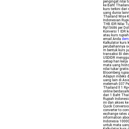
pengingat nilai 
ke Baht Thaila
kurs terkini dar
uang dunia lain
Thailand Wise K
Indonesian Rupi
THB IDR Nilai Tu
Rp15686 per Dol
Konversi 1 IDR k
atau kurs rupiah
email Anda
demo
Kalkulator kurs
perubahannya se
m bentuk kurs ju
transaksi BI den
USDIDR menggun
setiap hari kerj
mata uang histo
nilai tukar grat
Bloomberg rupia
Adapun indeks d
uang lain di As
melemah 037 Pes
Thailand ll 1 Rp
online berdasar
dari 1 Baht Tha
Rupiah Indonesi
ini dan akses ke
Quick Conversio
converter to con
exchange rates a
information abo
Indonesia 10000
untuk mata uan
Kalkulator kurs