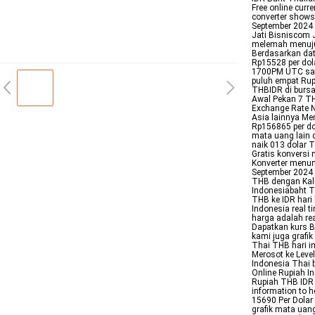
Free online curr
converter shows
September 2024 N
Jati Bisniscom 
melemah menuju
Berdasarkan dat
Rp15528 per dol
1700PM UTC sat
puluh empat Rup
THBIDR di bursa
Awal Pekan 7 T
Exchange Rate 
Asia lainnya Me
Rp156865 per do
mata uang lain 
naik 013 dolar T
Gratis konversi
Konverter menun
September 2024 
THB dengan Kalku
Indonesiabaht Th
THB ke IDR hari
Indonesia real 
harga adalah rea
Dapatkan kurs B
kami juga grafik
Thai THB hari i
Merosot ke Leve
Indonesia Thai 
Online Rupiah In
Rupiah THB IDR r
information to 
15690 Per Dolar
grafik mata uan