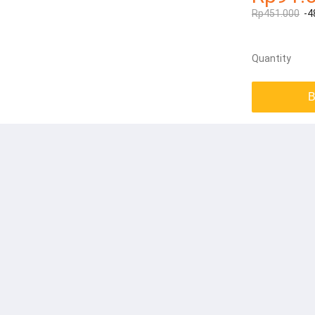
Rp451.000
-4
Quantity
B