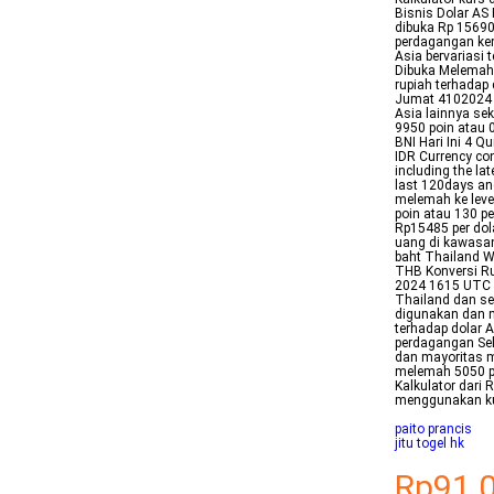
Bisnis Dolar AS 
dibuka Rp 15690
perdagangan kem
Asia bervariasi
Dibuka Melemah 
rupiah terhadap
Jumat 4102024 P
Asia lainnya se
9950 poin atau 0
BNI Hari Ini 4 
IDR Currency co
including the la
last 120days an
melemah ke leve
poin atau 130 p
Rp15485 per do
uang di kawasan
baht Thailand W
THB Konversi Ru
2024 1615 UTC L
Thailand dan se
digunakan dan m
terhadap dolar 
perdagangan Sel
dan mayoritas m
melemah 5050 po
Kalkulator dari
menggunakan kur
paito prancis
jitu togel hk
Rp91.