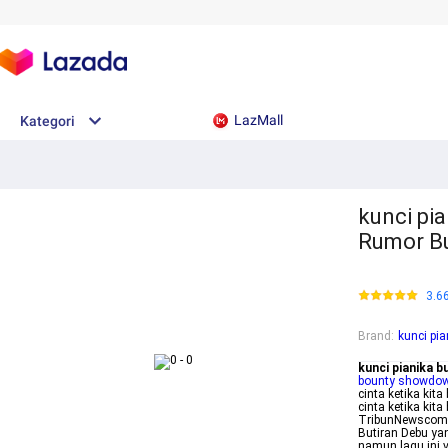
LazMall
Kategori
kunci pia
Rumor Bu
3.6
Brand
:
kunci pia
kunci pianika b
bounty showdow
cinta ketika ki
cinta ketika kit
TribunNewscom R
Butiran Debu ya
namun lagu ini 