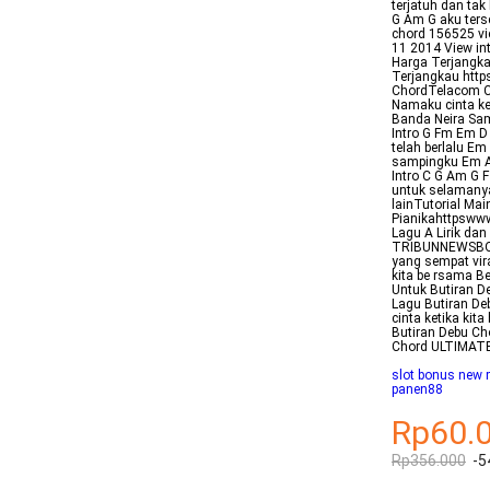
terjatuh dan ta
G Am G aku ters
chord 156525 vie
11 2014 View in
Harga Terjangk
Terjangkau http
ChordTelacom Ch
Namaku cinta ke
Banda Neira Sam
Intro G Fm Em D
telah berlalu E
sampingku Em A 
Intro C G Am G 
untuk selamany
lainTutorial Mai
Pianikahttpsww
Lagu A Lirik da
TRIBUNNEWSBOGOR
yang sempat vir
kita be rsama B
Untuk Butiran D
Lagu Butiran D
cinta ketika ki
Butiran Debu C
Chord ULTIMAT
slot bonus new 
panen88
Rp60.
Rp356.000
-5