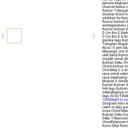
pemula Keyboard
channel kedua s
Rumor Tribunjat
disertai chord 
silahkan hu Kun
Rumor Butiran D
winterpriestess
Rumor Butiran D
D Cm Bm E Berba
D Cm Bm E A Not
pianika lagu Bu
Tampilan Wajah
Nuca 15 jam lal
Menangis Umi Ka
oleh band Rumor 
mudah untuk dila
Butiran Debu Cho
Chord Butiran D
ChordKey C G Am
rasa untuk sela
rasa sepanjang 
khianat G cintak
Rumor Butiran D
lirik lagu Buti
selengkapnya un
lagu ini BUTIR
10000baht to u
Gitagram Intro 
Learn to play gu
more Chord Mani
Butiran Debu En
Debu Tribunsolo
Chordfylancom K
Kunci Gitar Ru