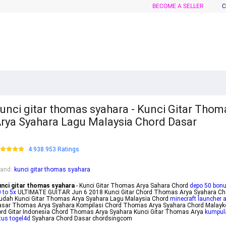
BECOME A SELLER
C
unci gitar thomas syahara - Kunci Gitar Thom
rya Syahara Lagu Malaysia Chord Dasar
4.938.953 Ratings
rand
:
kunci gitar thomas syahara
unci gitar thomas syahara
- Kunci Gitar Thomas Arya Sahara Chord
depo 50 bon
 to 5x
ULTIMATE GUITAR Jun 6 2018 Kunci Gitar Chord Thomas Arya Syahara Ch
udah Kunci Gitar Thomas Arya Syahara Lagu Malaysia Chord
minecraft launcher 
asar Thomas Arya Syahara Kompilasi Chord Thomas Arya Syahara Chord Malayk
rd Gitar Indonesia Chord Thomas Arya Syahara Kunci Gitar Thomas Arya
kumpul
tus togel4d
Syahara Chord Dasar chordsingcom