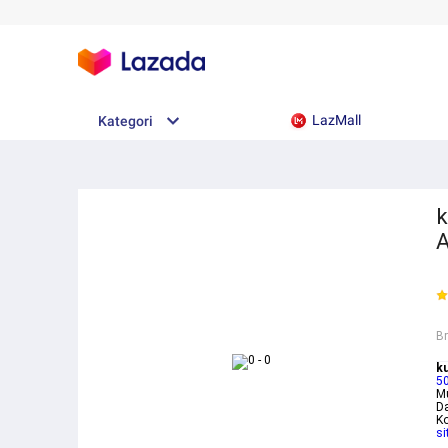
LazMall
Kategori
k
A
B
k
50
M
D
Ko
si