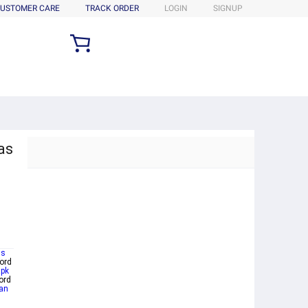
USTOMER CARE
TRACK ORDER
LOGIN
SIGNUP
as
us
ord
apk
ord
an