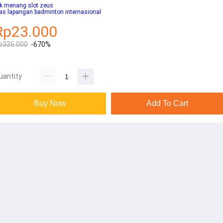
ik menang slot zeus
as lapangan badminton internasional
Rp23.000
p335.000
-670%
uantity
Buy Now
Add To Cart