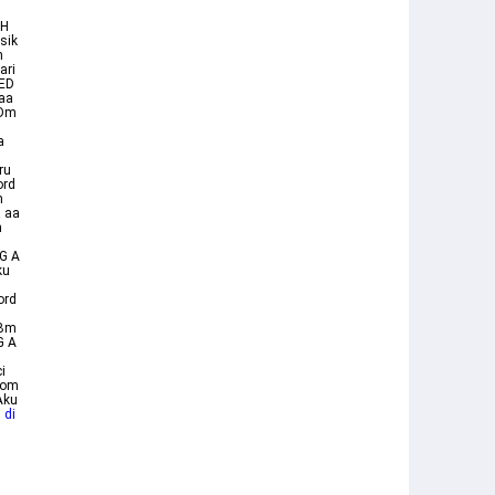
UH
sik
n
ari
SED
 aa
 Dm
a
ru
ord
m
 aa
h
 G A
ku
u
ord
 Bm
G A
i
Com
Aku
 di