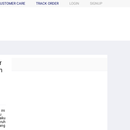
USTOMER CARE
TRACK ORDER
LOGIN
SIGNUP
r
m
ini
u
 aku
aruh
Yang