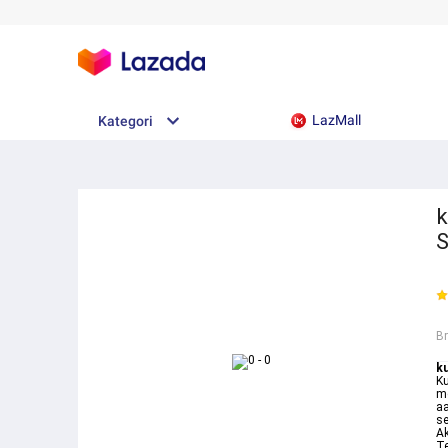
LazMall
Kategori
k
S
B
k
Ku
m
aa
se
Ak
Te