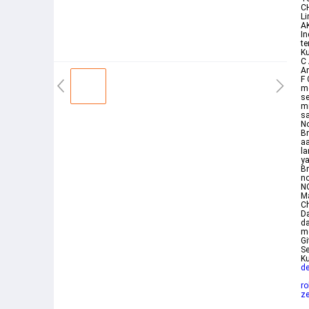
CH
L
AK
In
te
K
C 
Am
F 
m
s
mi
sa
N
B
aa
la
ya
Bm
no
N
Ma
C
Da
da
me
G
Se
Ku
de
ro
z