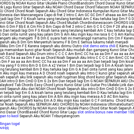
ORDS by NOAH Kunci Gitar Ukulele Piano ChordBandcom Chord Dasar Kunci Gitar
irik Lagu Kunci Gitar Separuh Aku NOAH Chord Dasar ChordTelacom NOAH SEPAR
U Chord Chord Noah Separuh Aku Chord Gitar Indonesia Kumpulan Kunci Gitar Mu
donesia dan Mancanegara Capo di fret 2 Intro C Am GC GC Dm F ahaaa aa Am Da
rjadi lagi Dm F G Kisah lama yang terulang kembali Am C Kau terluka lagi Dm F G D
unci Gitar Chord Noah Separuh Aku Chord Mudah Chordindonesiacom CHORDS U
Am G Dm F Bb E A Cm Fm D Bm Capo di fret 2 intro C Am G C G C Dm F 2X aha aa
 Dan terjadi lagi Dm F G Kisah lama yang terulang kembali Am C kau terluka lagi
G Dari cinta rumit yang kau jalani Dm G Am Aku ingin kau me rasa G C G Am Kamu
engerti aku mengerti F B Dm E suara hati ini memanggil namamu Dm Cm F Karen
eparuh aku B Dm Gm Menyentuh laramu F B Dm E Semua lukamu telah menjadi
likku Dm Cm F E Karena separuh aku dirimu Outro
slot demo extra chili
E Kamu ba
ja memainkan kunci gitar Noah Separuh Aku mudah dan gampang Kunci Gitar Ch
oah Band Separuh Aku Drum intro C C C C Am BmC CC ha aa aa Dm F aa aa aa A
mC CC ha aa aa Dm F aa aa Chord Noah Separuh Aku Intro C C C C Am BmC CC ha
 Dm F aa aa aa Am BmC CC ha aa aa Dm F aa aa aa Am Dan terjadi lagi Dm kisa
ma yang F G Intro Bm D G Em A x2 Verse 1 Bm Dan terjadi lagi G Em A Kisah lama
ng terulang kembali Bm D Kau terluka lagi Em G A Dari cinta rumit yang kau jalani
 Aku ingin kau merasa A D Chord noah separuh aku Intro C kunci gitar separuh a
ah separuh aku lirik separuh aku noah tugiman blog chord kunci gitar Separuh Ak
OAH intro D Bm CmD D Em G 2x Bm Dan terjadi lagi Em G NOAH SEPARUH AKU Ch
laykord Tab Chords Easy Chord Lyrics Kunci Gitar Lirik Guitar Pro Ukelele Lirik dan
hord Separuh Aku dari NOAH Chord Noah Separuh Aku intro D Bm CmD D Em G 2x
n terjadi lagi Em G A kisah lama yang terulang kembali Bm D Kau terluka lagi Em 
ri cinta rumit yang kau jalani Em A Bm Aku ingin kau merasa A D AC Bm kamu
ngerti aku mengerti kamu Em A D Aku ingin kau sadari G C F cintamu Chord Kunc
itar Noah Separuh Aku SEPARUH AKU CHORDS by NOAH Indonesia UltimateGuitar
paruh Aku CHORDS by NOAH Kunci Gitar Ukulele Piano Chord Gitar Noah Separuh 
nci Dasar ChordBaseid Chord Kunci Gitar Lagu
slot online bonus new member 100
pan to kecil
Separuh Aku NOAH Tribunjatengcom
llingan togel
eusqq