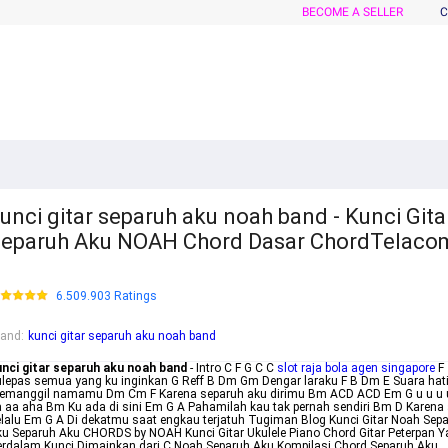
BECOME A SELLER
C
unci gitar separuh aku noah band - Kunci Gita
eparuh Aku NOAH Chord Dasar ChordTelaco
6.509.903 Ratings
rand
:
kunci gitar separuh aku noah band
unci gitar separuh aku noah band
- Intro C F G C C
slot raja bola agen singapore
F
lepas semua yang ku inginkan G Reff B Dm Gm Dengar laraku F B Dm E Suara hati 
emanggil namamu Dm Cm F Karena separuh aku dirimu Bm ACD ACD Em G u u u 
 aa aha Bm Ku ada di sini Em G A Pahamilah kau tak pernah sendiri Bm D Karena
lalu Em G A Di dekatmu saat engkau terjatuh Tugiman Blog Kunci Gitar Noah Sep
u Separuh Aku CHORDS by NOAH Kunci Gitar Ukulele Piano Chord Gitar Peterpan 
rdalam Kunci Dimainkan dari C Noah Separuh Aku Kompilasi Chord Separuh Aku