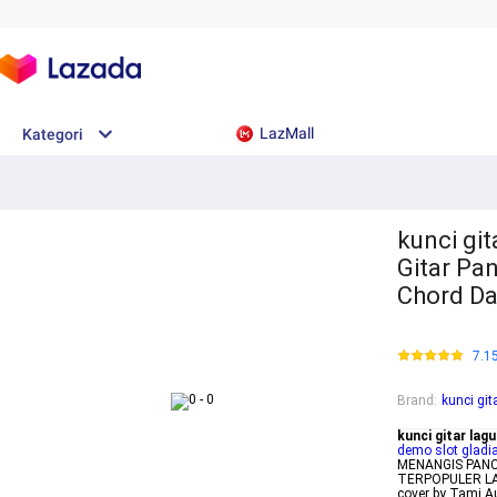
LazMall
Kategori
kunci git
Gitar Pa
Chord Da
7.1
Brand
:
kunci gi
kunci gitar lag
demo slot gladi
MENANGIS PANCE
TERPOPULER LAG
cover by Tami 