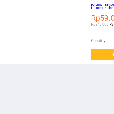
potongan rambut
flm semi thailan
Rp59.
Rp245.000
-5
Quantity
B