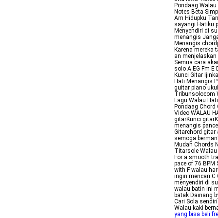
Pondaag Walau 
Notes Beta Simpl
Am Hidupku Tan
sayangi Hatiku p
Menyendiri di su
menangis Jangan
Menangis chord
Karena mereka ta
an menjelaskan B
Semua cara aka
solo A EG Fm E 
Kunci Gitar Ij
Hati Menangis P
guitar piano uku
Tribunsolocom W
Lagu Walau Hat
Pondaag Chord G
Video WALAU HA
gitarKunci gita
menangis pance
Gitarchord gitar
semoga bermanf
Mudah Chords N
Titarsole Walau
For a smooth tra
pace of 76 BPM S
with F walau ha
ingin mencari C 
menyendiri di su
walau batin ini 
batak Dainang b
Cari Sola sendir
Walau kaki ber
yang bisa beli fr