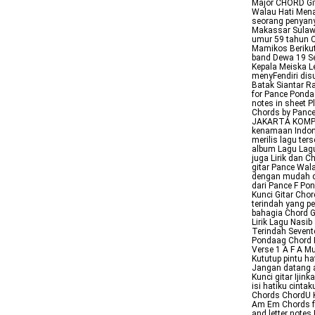
Major CHORD Git
Walau Hati Mena
seorang penyanyi
Makassar Sulawe
umur 59 tahun C
Mamikos Berikut 
band Dewa 19 Se
Kepala Meiska L
menyFendiri dis
Batak Siantar R
for Pance Ponda
notes in sheet P
Chords by Pance
JAKARTA KOMPAS
kenamaan Indon
merilis lagu te
album Lagu Lag
juga Lirik dan 
gitar Pance Wal
dengan mudah d
dari Pance F Pon
Kunci Gitar Chor
terindah yang p
bahagia Chord Gi
Lirik Lagu Nasib
Terindah Sevent
Pondaag Chord K
Verse 1 A F A Mu
Kututup pintu ha
Jangan datang a
Kunci gitar Iji
isi hatiku cint
Chords ChordU 
Am Em Chords f
and letter notes