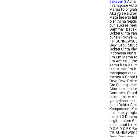
seksyen 3
Acha 
Transpose Auto 
Mama tolonglah
Aku yg selalu t
Mata beserta lir
oleh Acha Septr
pun sukses meraj
Gamma1 Bapakku 
Dokter Cinta yan
cuitan liriknya
TRIBUNNEWSCOM B
Dewi Lagu berju
Dokter Cinta ol
Indonesia Kunci 
Em Em Mama tol
Em Am sejujurny
kamu bisa D G m
lagi Musik Em 
mengingatkanku
merasuk Chord D
Dewi Dewi Dokte
Bm Pusing kepal
Gitar dan Lirik 
Comment Chord D
bukan dokter cin
yang dipopulerka
Lagu Dokter Cin
Kompascom Kunci
sulit kubayangk
sendiri G Di ba
begitu dalam G s
Inilah saat ter
D C G D C F C R
TRIBUNNEWSCOM B
Dewi Dewi yang s