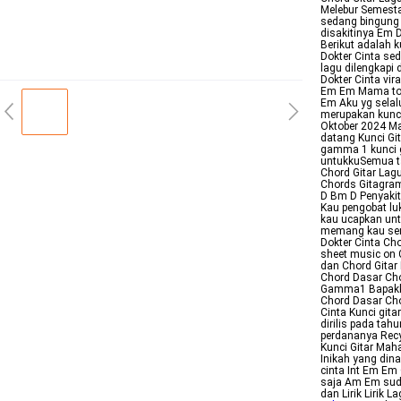
Melebur Semesta
sedang bingung 
disakitinya Em
Berikut adalah k
Dokter Cinta sed
lagu dilengkapi 
Dokter Cinta vir
Em Em Mama tol
Em Aku yg selalu
merupakan kunci
Oktober 2024 Ma
datang Kunci Git
gamma 1 kunci gi
untukkuSemua t
Chord Gitar Lag
Chords Gitagram 
D Bm D Penyakit
Kau pengobat lu
kau ucapkan un
memang kau sen
Dokter Cinta Cho
sheet music on
dan Chord Gitar
Chord Dasar Chor
Gamma1 Bapakku 
Chord Dasar Cho
Cinta Kunci git
dirilis pada tah
perdananya Recy
Kunci Gitar Ma
Inikah yang din
cinta Int Em Em 
saja Am Em suda
dan Lirik Lirik