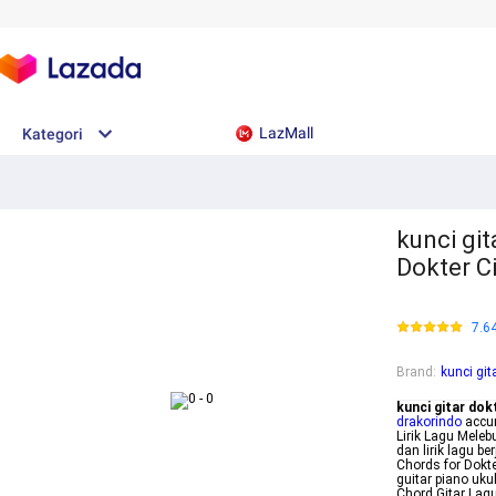
LazMall
Kategori
kunci git
Dokter C
7.6
Brand
:
kunci git
kunci gitar dok
drakorindo
accur
Lirik Lagu Meleb
dan lirik lagu b
Chords for Dokte
guitar piano uk
Chord Gitar Lag