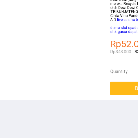
mereka Recycle B
oleh Dewi Dewi C
TRIBUNJATENGCOM
Cinta Vina Pan
A D
live casino b
demo slot spad
slot gacor dapa
Rp52.
Rp343.000
-8
Quantity
B