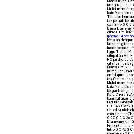
Manis Kunci Git
Kunci Dasar Liri
Mulai memainkan
kata Yang bisa 
Tetap berhembus
tak pernah beru
dan Intro G C C
biasa kita nyayi
dikepala musik 
iphone 14 pro m
berjalan dengan 
Kuambil gitar d
indah bersamamu
Lagu Terlalu Ma
dilupakan Am Em
F C jarchords ad
gitar dari berba
Manis untuk Dil
Kumpulan Chord 
ambil gitar C d
tak Create and g
Mulai memainkan
kata Yang bisa 
berganti angin 
Kata Chord SLAN
kuambil gitar C
tapi tak sepatah
GUITAR Slank Te
Chord Mudah cho
chord dasar Cho
C GG C C G 2x C
kita nyanyikan G
EmDmC ada dikepa
Intro G C 4x G 
nyanyikan G C T