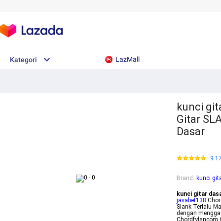
LazMall
Kategori
kunci git
Gitar SL
Dasar
9.1
Brand
:
kunci git
kunci gitar das
javabet138
Chord
Slank Terlalu M
dengan menggant
Chordfylancom C