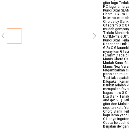
gitar lagu Terl
F C lagu lama ya
Kunci Gitar SLA
Chord C G Em F 
letter notes in 
Chords by Slank 
Gitagram G C G C
mudah gampang 
Terlalu Manis H
ULTIMATE GUITA
Kunci Gitar Ter
Dasar dan Lirik
G 2x C G kuambi
nyanyikan G tap
FEmDmC ada dike
Manis Chord Git
Mudah Kunci Gita
Manis New Versio
tergambarkan cin
piano dan mulai
Tapi tak sepata
Dilupakan Kenan
Berikut adalah k
merupakan favori
bagus Intro G C
kita Slank Terla
and get 5 IQ Ter
gitar dan Mulai
sepatah kata Ya
Chord Slank Ter
lagu lama yang 
C Hanya ingatan
Cuaca berubah d
Berjalan dengan