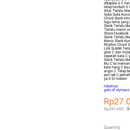
dikepala G C Ha
tetap tumbuh G 
Gitar Terlalu M
Suka Suka Kunci
Chord Slank In
lagu lama yang b
Slank Terlalu Ma
Terlalu manis un
Share Facebook 
Slank Terlalu M
Manis Slank Kun
Rhythm Chord SL
Lirik SLANK Ter
gitar C dan mul
sepatah kata C 
Slank Terlalu M
Mu C lai memain
kata Yang C bisa
angin C Tetap b
pun tak C perna
ya D Di malam
tobatnya
gate of olympus
Rp27.
Rp291.000
-3
Quantity