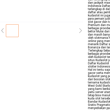
dan jackpot max
Indonesia Daftar
terlengkap di da
daftar atau pemb
kudaslot ini ju
para pemain jud
slot gacor dan t
Premium dan mel
berbagai provide
bettor Mulai da
dan masih banyak
oleh slotmania 
online yang men
menarik Daftar 
Bonanza dan lai
Terlengkap Sebag
berbagai provide
oleh kudaslot t
situs Kudaslot 
Daftar Kudaslot 
slotter Indonesi
Hal ini tentu s
gacor serta me
kudaslot yang p
dari bocoran slot
ternama kudaslo
West Gold Starl
yang kami berik
yaitu server uta
tetap bisa masu
kuda slot terseb
Bandar Kudaslot
Gratis Pragmatic
menyediakan pas