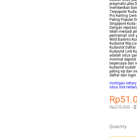
pragmatic play D
memberikan bonu
Terpopuler Kuda
Pro Karting Cen
Paling Populer 
Singapore Kuda s
Dengan reputasi
telah menjadi pi
permainan slot 
Wild Badinto Ku
Kudaslot Rtp Liv
Kudaslot Daftar 
Kudaslot Link K
adalah situs gam
minimal deposit
terpercaya dan r
kudaslot sudah 
paling vip dan 
daftar dan login
michigan lottery 
situs slot terba
Rp51.
Rp275.000
-2
Quantity