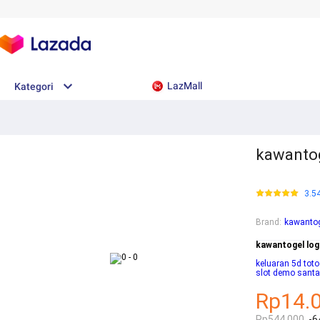
LazMall
Kategori
kawantog
3.5
Brand
:
kawantog
kawantogel log
keluaran 5d tot
slot demo santa
Rp14.
Rp544.000
-6