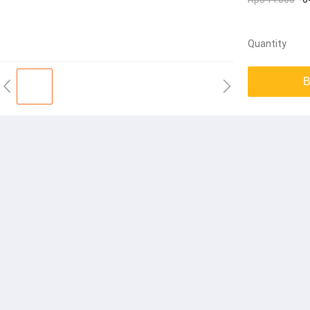
Quantity
B