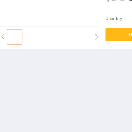
Quantity
B