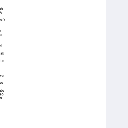
9
ah
 A
ro D
o
ma
rd
tak
ter
ver
an
abs
deo
is