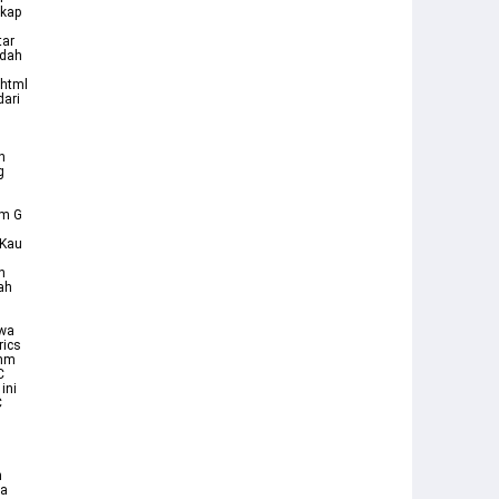
gkap
tar
udah
hhtml
dari
n
g
Bm G
 Kau
h
ah
ewa
rics
thm
C
ini
C
h
da