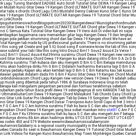
rik Lagu Tuning Standard EADGBE Auto Scroll Tutorial Gitar DEWA 19 Kangen Len
an Mudah Kunci Gitar Dewa 19 Kangen Chord ULTIMATE GUITAR Kangen Dewa 19
itar tabs e chords Chord Lagu Crito Mustahil Denny Caknan Kunci Gitar C Kunci Gi
ewa 19 Kangen Chord ULTIMATE GUITAR Kangen Dewa 19 Tutorial Chord Gitar M
n LirikChords
ttpsguitarintensivechordblogspotcom202303kangendewa19kuncigitarchordmuda
nci Gitar Dewa 19 Kangen Chord ULTIMATE GUITAR Chord gitar Dewa 19 Kangen 
nci C Semua Kata Tutorial Gitar Kangen Dewa 19 Versi Asli Di video kali ini saya
embagikan bagaimana cara memainkan gitar lagu Kangen Dewa 19 dan lengkap
ngan pola petikan strumming chord dan bar Dewa 19 Kangen chord We have an
ficial Kangen tab made by UG professional guitarists There is no strumming patter
r this song yet Create and get 5 IQ Good song If someone know the tab of this son
ease submit your tab I like this song Intro Dsus2 Bm11 Gsus2 Asus4 2x Verse 1
sus2 Bm11 Gsus2 Asus4 Kut39rima suratmu Chord Dewa 19 Kangen new version
ord Gitar Indonesia Chord Dewa 19 Kangen ku akan datang intro D Bm G A 2x D 
 Kutrima suratmu Tlah kubaca dan aku mengerti D Bm G C Bm Betapa merindunya
rimu akan hadirnya diriku Fm G Bm C Didalam hariharimu Bersama lagi D Bm G A
rtanya padaku Kapan aku akan kembali lagi D Bm G C Bm Katamu kau tak kuasa
elawan gejolak didalam dada Fm G Bm F Kunci Gitar Dewa 19 Kangen Chord Muda
hordindonesiacom Chord Lagu Kangen new version Dewa 19 Dewa 19 adalah sebu
up musik yang dibentuk pada tahun 1986 di Surabaya Indonesia Grup ini telah
berapa kali mengalami pergantian personel dan formasi terakhirnya sebelum
bubarkan pada tahun Baca profil dewa 19 selengkapnya di sini KANGEN TAB by D
 UltimateGuitarCom Dewa 19 Kangen Chord Malaykord Tab Chords Easy Chord Ly
nci Gitar Lirik Guitar Pro Ukelele Kangen Tab by Dewa 19 Songsterr Tabs with Rhy
nci Gitar Dewa 19 Kangen Chord Dasar Transpose Auto Scroll Capo di fret 2 Intro 
 F G C Am F G C Am kutrima suratmu F tlah ku baca G C dan aku mengerti Berikut 
erupakan Chord Dewa 19 Kangen yang bisa sobat mainkan Intro
slot81
C Am F G 
 F G C Am F Ku t39rima suratmu tlah ku baca G C dan aku mengerti Am F betapa
erindunya dirimu Bb Am akan hadirnya diriku UTC5 EST Summer DST UTC4 EDT
rea codes 450 and 579 Website wwwmrcbeauharnoissalaberrycom
auharnoisSalaberry is a regional county municipality in the Montérégie region of
ebec Canada Its seat is Beauharnois Kangen Dewa 19 Tutorial Chord Gitar Muda
n Lirik Videos for Kangen Kunci Beauharnois Map Town Montérégie Quebec Cana