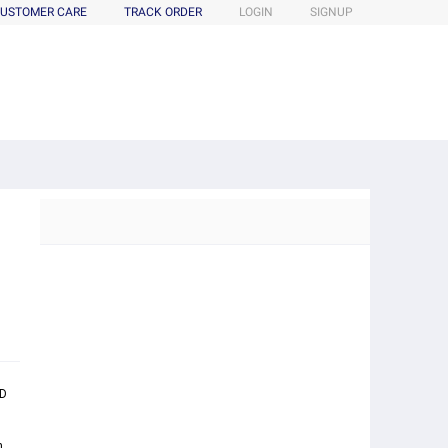
USTOMER CARE
TRACK ORDER
LOGIN
SIGNUP
 D
n