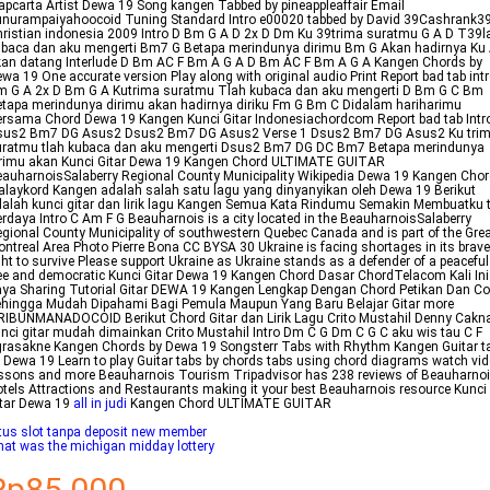
pcarta Artist Dewa 19 Song kangen Tabbed by pineappleaffair Email
nurampaiyahoocoid Tuning Standard Intro e00020 tabbed by David 39Cashrank3
ristian indonesia 2009 Intro D Bm G A D 2x D Dm Ku 39trima suratmu G A D T39l
baca dan aku mengerti Bm7 G Betapa merindunya dirimu Bm G Akan hadirnya Ku
an datang Interlude D Bm AC F Bm A G A D Bm AC F Bm A G A Kangen Chords by
wa 19 One accurate version Play along with original audio Print Report bad tab int
m G A 2x D Bm G A Kutrima suratmu Tlah kubaca dan aku mengerti D Bm G C Bm
tapa merindunya dirimu akan hadirnya diriku Fm G Bm C Didalam hariharimu
rsama Chord Dewa 19 Kangen Kunci Gitar Indonesiachordcom Report bad tab Intr
sus2 Bm7 DG Asus2 Dsus2 Bm7 DG Asus2 Verse 1 Dsus2 Bm7 DG Asus2 Ku tri
uratmu tlah kubaca dan aku mengerti Dsus2 Bm7 DG DC Bm7 Betapa merindunya
irimu akan Kunci Gitar Dewa 19 Kangen Chord ULTIMATE GUITAR
auharnoisSalaberry Regional County Municipality Wikipedia Dewa 19 Kangen Cho
laykord Kangen adalah salah satu lagu yang dinyanyikan oleh Dewa 19 Berikut
alah kunci gitar dan lirik lagu Kangen Semua Kata Rindumu Semakin Membuatku 
rdaya Intro C Am F G Beauharnois is a city located in the BeauharnoisSalaberry
gional County Municipality of southwestern Quebec Canada and is part of the Grea
ntreal Area Photo Pierre Bona CC BYSA 30 Ukraine is facing shortages in its brave
ght to survive Please support Ukraine as Ukraine stands as a defender of a peaceful
ee and democratic Kunci Gitar Dewa 19 Kangen Chord Dasar ChordTelacom Kali Ini
ya Sharing Tutorial Gitar DEWA 19 Kangen Lengkap Dengan Chord Petikan Dan Co
ehingga Mudah Dipahami Bagi Pemula Maupun Yang Baru Belajar Gitar more
IBUNMANADOCOID Berikut Chord Gitar dan Lirik Lagu Crito Mustahil Denny Cakn
nci gitar mudah dimainkan Crito Mustahil Intro Dm C G Dm C G C aku wis tau C F
rasakne Kangen Chords by Dewa 19 Songsterr Tabs with Rhythm Kangen Guitar t
 Dewa 19 Learn to play Guitar tabs by chords tabs using chord diagrams watch vi
ssons and more Beauharnois Tourism Tripadvisor has 238 reviews of Beauharno
tels Attractions and Restaurants making it your best Beauharnois resource Kunci
itar Dewa 19
all in judi
Kangen Chord ULTIMATE GUITAR
tus slot tanpa deposit new member
at was the michigan midday lottery
Rp85.000