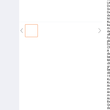
Li
D
Gu
D
da
h
Ku
ku
m
de
of
fo
pl
D
Ch
A
di
be
M
c
gr
be
di
19
Ku
Ku
Am
m
Am
m
A
Be
Qu
da