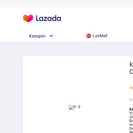
LazMall
Kategori
k
C
B
k
Yo
Qu
Bm
me
De
I