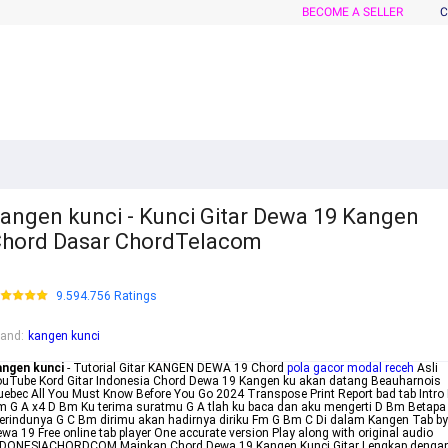
BECOME A SELLER
C
angen kunci - Kunci Gitar Dewa 19 Kangen
hord Dasar ChordTelacom
9.594.756 Ratings
rand
:
kangen kunci
angen kunci
- Tutorial Gitar KANGEN DEWA 19 Chord
pola gacor modal receh
Asli
uTube Kord Gitar Indonesia Chord Dewa 19 Kangen ku akan datang Beauharnois
ebec All You Must Know Before You Go 2024 Transpose Print Report bad tab Intro
 G A x4 D Bm Ku terima suratmu G A tlah ku baca dan aku mengerti D Bm Betapa
rindunya G C Bm dirimu akan hadirnya diriku Fm G Bm C Di dalam Kangen Tab by
wa 19 Free online tab player One accurate version Play along with original audio
NDONESIACHORDCOM Mainkan Chord Dewa 19 Kangen Kunci Gitar Lengkap denga