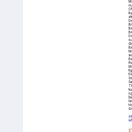
Ma
nu
Ch
ku
ak
De
B
Be
Be
D
s
d
Be
Ma
ad
Be
Re
Mo
fi
fr
Sa
S
TR
ku
ng
by
le
Ho
G
si
wh