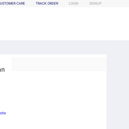
USTOMER CARE
TRACK ORDER
LOGIN
SIGNUP
an
site