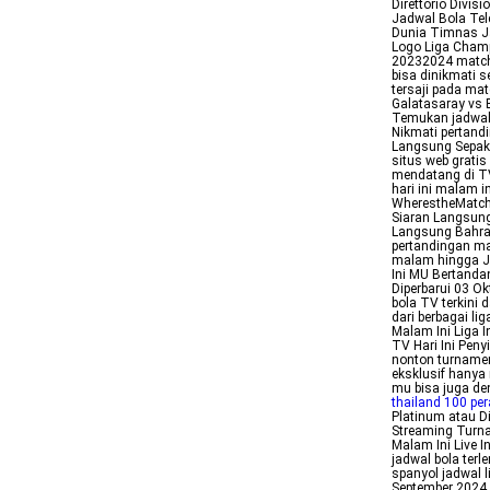
Direttorio Divis
Jadwal Bola Tele
Dunia Timnas Ja
Logo Liga Champ
20232024 match
bisa dinikmati s
tersaji pada ma
Galatasaray vs B
Temukan jadwal b
Nikmati pertandi
Langsung Sepak 
situs web grati
mendatang di TV
hari ini malam 
WherestheMatchc
Siaran Langsung
Langsung Bahrai
pertandingan ma
malam hingga Ju
Ini MU Bertanda
Diperbarui 03 O
bola TV terkini 
dari berbagai li
Malam Ini Liga I
TV Hari Ini Peny
nonton turname
eksklusif hanya
mu bisa juga de
thailand 100 per
Platinum atau D
Streaming Turn
Malam Ini Live I
jadwal bola terle
spanyol jadwal l
September 2024