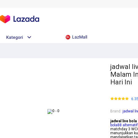
LazMall
Kategori
jadwal li
Malam In
Hari Ini
6.3
Brand
:
jadwal li
jadwal live bola
bola88 alternatif
matchday 3 WCQ
menunjukkan kua
mendapatkan tam