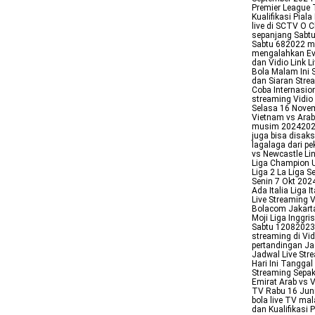
Premier League 
Kualifikasi Pia
live di SCTV O 
sepanjang Sabtu
Sabtu 682022 m
mengalahkan Ev
dan Vidio Link L
Bola Malam Ini 
dan Siaran Stre
Coba Internasio
streaming Vidio
Selasa 16 Novem
Vietnam vs Arab
musim 20242025 
juga bisa disaks
lagalaga dari pe
vs Newcastle Li
Liga Champion UC
Liga 2 La Liga S
Senin 7 Okt 202
Ada Italia Liga 
Live Streaming 
Bolacom Jakarta
Moji Liga Inggr
Sabtu 12082023
streaming di V
pertandingan Jad
Jadwal Live Str
Hari Ini Tanggal
Streaming Sepak 
Emirat Arab vs 
TV Rabu 16 Juni
bola live TV ma
dan Kualifikasi