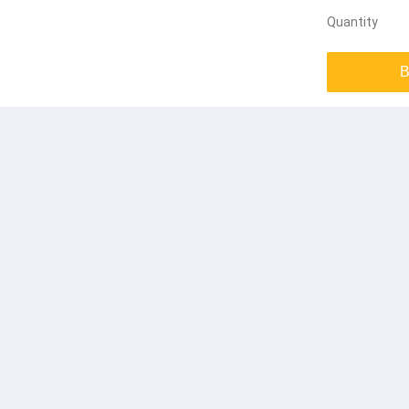
Quantity
B