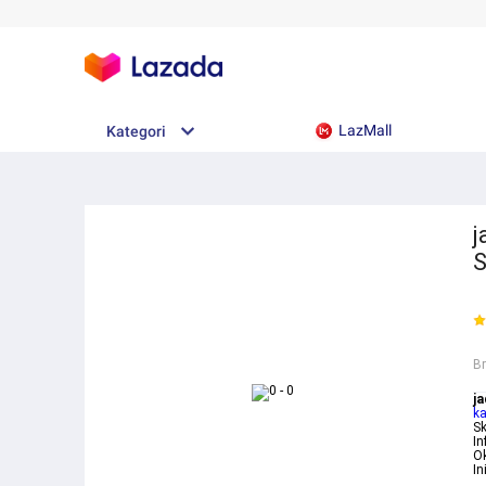
LazMall
Kategori
j
S
B
ja
ka
Sk
I
Ok
In