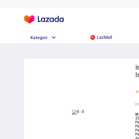
LazMall
Kategori
i
I
B
is
20
Pe
Pe
Pe
Pe
da