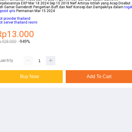
njelasannya EXP Mar 18 2024 Sep 10 2018 Nerf Artinya Istilah yang Acap Disebut
leh Gamer Gamebrott Pengertian Buff dan Nerf Konsep dan Dampaknya dalam
toge
posit qris
Permainan Mar 15 2024
ot provider thailand
ot server thailand resmi
Rp13.000
p428.000
-949%
uantity
Buy Now
Add To Cart