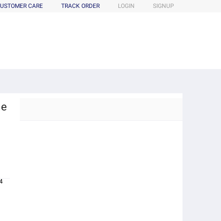
USTOMER CARE
TRACK ORDER
LOGIN
SIGNUP
me
4
n