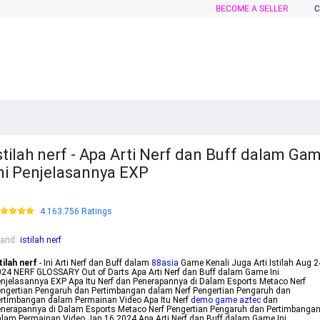
BECOME A SELLER
C
stilah nerf - Apa Arti Nerf dan Buff dalam Ga
ni Penjelasannya EXP
4.163.756 Ratings
rand
:
istilah nerf
tilah nerf
- Ini Arti Nerf dan Buff dalam
88asia
Game Kenali Juga Arti Istilah Aug 2
24 NERF GLOSSARY Out of Darts Apa Arti Nerf dan Buff dalam Game Ini
njelasannya EXP Apa Itu Nerf dan Penerapannya di Dalam Esports Metaco Nerf
ngertian Pengaruh dan Pertimbangan dalam Nerf Pengertian Pengaruh dan
rtimbangan dalam Permainan Video Apa Itu Nerf
demo game aztec
dan
nerapannya di Dalam Esports Metaco Nerf Pengertian Pengaruh dan Pertimbanga
lam Permainan Video Jan 16 2024 Apa Arti Nerf dan Buff dalam Game Ini