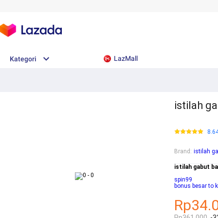
LazMall
Kategori
istilah g
8.6
Brand
:
istilah 
istilah gabut b
spin99
bonus besar to k
Rp34.
Rp361.000
-3