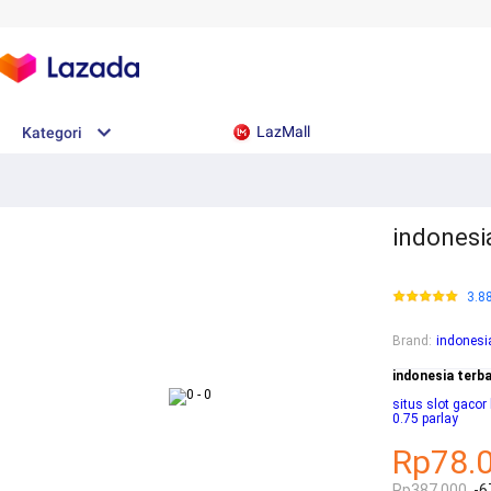
LazMall
Kategori
indonesia
3.8
Brand
:
indonesia
indonesia terba
situs slot gacor
0.75 parlay
Rp78.
Rp387.000
-6