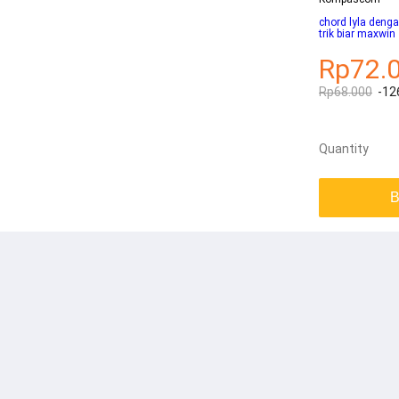
chord lyla denga
trik biar maxwin
Rp72.
Rp68.000
-12
Quantity
B