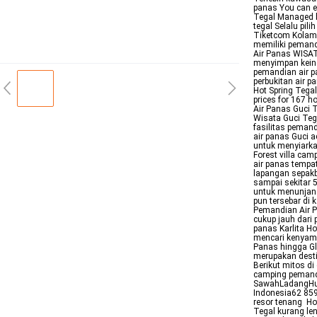
panas You can en
Tegal Managed b
tegal Selalu pil
Tiketcom Kolam 
memiliki pemand
Air Panas WISAT
menyimpan kein
pemandian air p
perbukitan air 
Hot Spring Tegal
prices for 167 h
Air Panas Guci 
Wisata Guci Teg
fasilitas peman
air panas Guci 
untuk menyiarka
Forest villa ca
air panas tempat
lapangan sepakb
sampai sekitar 5
untuk menunja
pun tersebar di 
Pemandian Air P
cukup jauh dari
panas Karlita H
mencari kenyama
Panas hingga Gl
merupakan destin
Berikut mitos d
camping pemandi
SawahLadangHut
Indonesia62 85
resor tenang Ho
Tegal kurang le