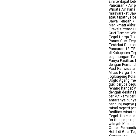
sini terdapat b
Pancuran 7 Air p
Wisata Air Pana
masyarakat Jawa
atau tepatnya b
Jawa Tengah 7 T
Menikmati Akhir
TravelsPromo Ho
Guci Tempat Wis
Tegal Harga Tik
Panas Guci Tegal
Terdekat Diskon
Pancuran 13 TEG
di Kabupaten T
pegunungan Tepa
Punya Fasilitas
dengan Pemanda
Post Pariwisat
Mitos Harga Tik
jogloageng Kola
Joglo Ageng me
guci berupa peg
renang hangat y
dengan destinas
berikut kami ber
antaranya punya
pengunjungnya p
misal seperti pe
fasilitas wisata
Tegal Hotel di 
for this page r
wilayah Kabupat
Onsen Pemandian
Hotel di Guci T
Kompascom