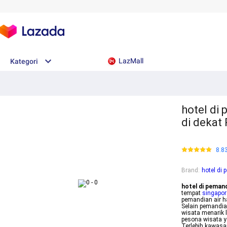
LazMall
Kategori
hotel di 
di dekat
8.8
Brand
:
hotel di 
hotel di pemand
tempat
singapor
pemandian air h
Selain pemandia
wisata menarik 
pesona wisata y
Terlebih kawasa