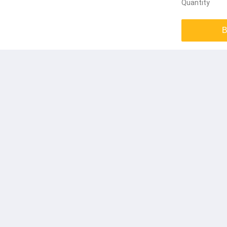
Quantity
B