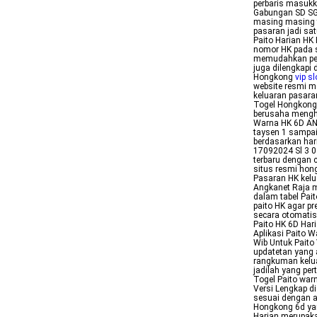
perbaris masukk
Gabungan SD SGP
masing masing t
pasaran jadi s
Paito Harian HK
nomor HK pada s
memudahkan pemai
juga dilengkapi
Hongkong
vip sl
website resmi me
keluaran pasara
Togel Hongkong 
berusaha menghad
Warna HK 6D ANG
taysen 1 sampai
berdasarkan har
17092024 Sl 3 0
terbaru dengan c
situs resmi hon
Pasaran HK kelu
Angkanet Raja m
dalam tabel Pai
paito HK agar pr
secara otomatis
Paito HK 6D Har
Aplikasi Paito 
Wib Untuk Paito
updatetan yang 
rangkuman kelua
jadilah yang pe
Togel Paito warn
Versi Lengkap d
sesuai dengan a
Hongkong 6d yan
Harian merupaka