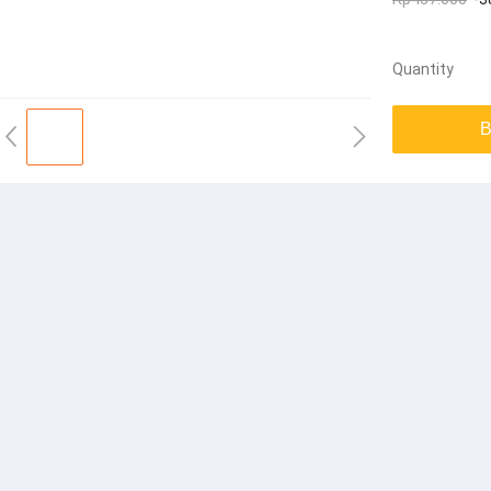
Quantity
B