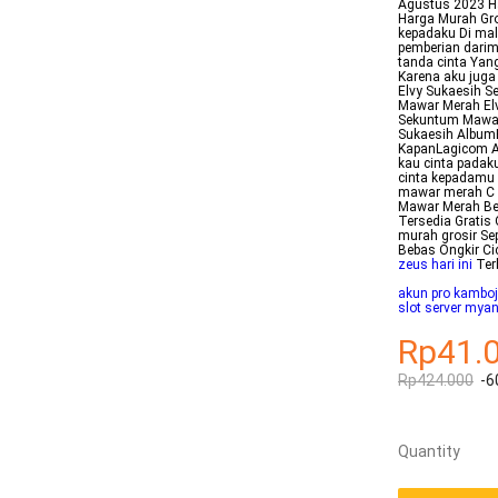
Agustus 2023 Ha
Harga Murah Gr
kepadaku Di ma
pemberian darim
tanda cinta Yan
Karena aku juga
Elvy Sukaesih S
Mawar Merah Elv
Sekuntum Mawar 
Sukaesih Album
KapanLagicom A
kau cinta padak
cinta kepadamu 
mawar merah C Y
Mawar Merah Ber
Tersedia Gratis
murah grosir Se
Bebas Ongkir Ci
zeus hari ini
Ter
akun pro kambo
slot server mya
Rp41.
Rp424.000
-6
Quantity