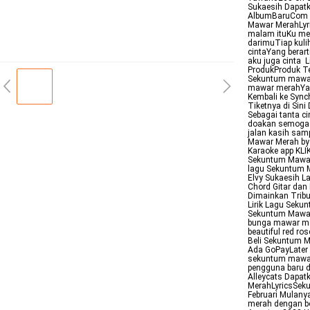
Sukaesih Dapatka
AlbumBaruCom S
Mawar MerahLyr
malam ituKu me
darimuTiap kuli
cintaYang berar
aku juga cinta 
ProdukProduk Ter
Sekuntum mawar
mawar merahYan
Kembali ke Sync
Tiketnya di Sin
Sebagai tanta c
doakan semoga 
jalan kasih sam
Mawar Merah by 
Karaoke app KLI
Sekuntum Mawar
lagu Sekuntum 
Elvy Sukaesih L
Chord Gitar dan
Dimainkan Tribu
Lirik Lagu Seku
Sekuntum Mawar
bunga mawar mera
beautiful red ro
Beli Sekuntum M
Ada GoPayLater 
sekuntum mawar
pengguna baru d
Alleycats Dapat
MerahLyricsSeku
Februari Mulany
merah dengan b