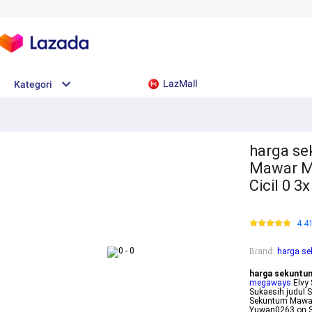
LazMall
Kategori
harga se
Mawar M
Cicil 0 3
4.4
Brand
:
harga s
harga sekuntu
megaways
Elvy 
Sukaesih judul 
Sekuntum Mawar 
Yuwan0263 on Sm