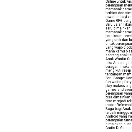
Online untuk An
perempuan menu
memasak game h
berhias dan simu
rawatlah bayi v
Game RPG denga
Seru JalanTikus
seru dimainkan 
memasak game de
para kaum cewek
yang unik dan l
untuk perempuan 
yang wajib dico
mana kamu bisa
seorang anak la
Anak Wanita Gr
Jika Anda ingi
beragam makana
mengikuti resep
tantangan mema
Seru Banget Gam
fun waiting for 
play makeover 
games and even 
perempuan yang
bisa dimainkan s
bisa menjadi r
mabar Referens
Boga bagi Anak
terbaik minggu 
Android yang Pa
perempuan Simak
dimainkan di an
Gratis Di Girls 